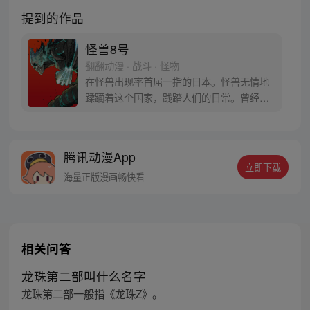
提到的作品
怪兽8号
翻翻动漫 · 战斗 · 怪物
在怪兽出现率首屈一指的日本。怪兽无情地
蹂躏着这个国家，践踏人们的日常。曾经立
志要成为防卫队员，而今从事怪兽专门清扫
行业的主人公日比野卡夫卡在某一天因为受
到谜之生物的影响，身体开始出现怪兽化。
腾讯动漫App
担任讨伐怪兽工作的日本防卫队将这样的他
立即下载
称作“怪兽8号”。
海量正版漫画畅快看
相关问答
龙珠第二部叫什么名字
龙珠第二部一般指《龙珠Z》。