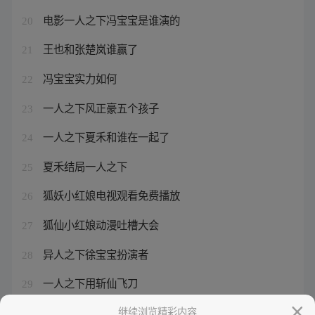
电影一人之下冯宝宝是谁演的
20
王也和张楚岚谁赢了
21
冯宝宝实力如何
22
一人之下风正豪五个孩子
23
一人之下夏禾和谁在一起了
24
夏禾结局一人之下
25
狐妖小红娘电视观看免费播放
26
狐仙小红娘动漫吐槽大会
27
异人之下徐宝宝扮演者
28
一人之下用斩仙飞刀
29
异人之下ost
继续浏览精彩内容
30