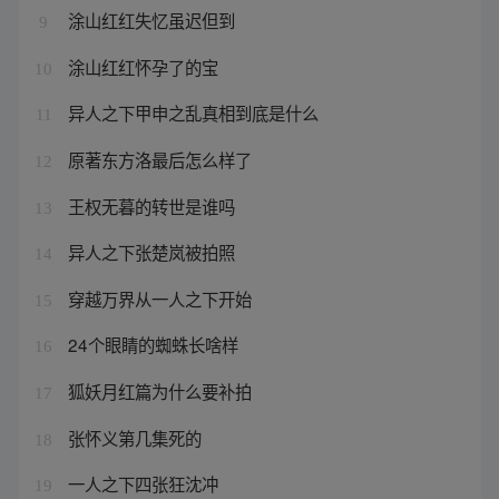
涂山红红失忆虽迟但到
9
涂山红红怀孕了的宝
10
异人之下甲申之乱真相到底是什么
11
原著东方洛最后怎么样了
12
王权无暮的转世是谁吗
13
异人之下张楚岚被拍照
14
穿越万界从一人之下开始
15
24个眼睛的蜘蛛长啥样
16
狐妖月红篇为什么要补拍
17
张怀义第几集死的
18
一人之下四张狂沈冲
19