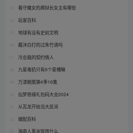
看守魔女的典狱长女主有哪些
13
玩家百科
14
地球有没有史前文明
15
戴沐白打的过朱竹清吗
16
冷总裁的契约情人
17
九星毒奶只有9个星槽嘛
18
万渣朝凰第4季16集
19
仙梦奇缘礼包码大全2024
20
从瓦龙开始当大反派
21
婚配百科
22
海南人蒸米饭放什么
23