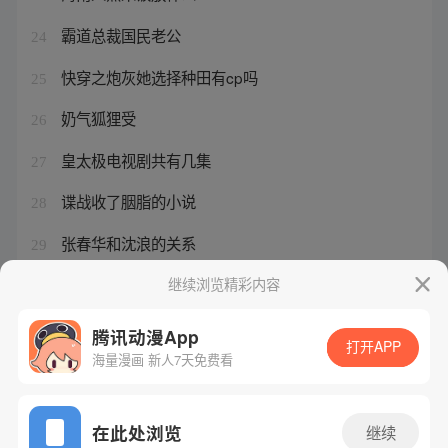
霸道总裁国民老公
24
快穿之炮灰她选择种田有cp吗
25
奶气狐狸受
26
皇太极电视剧共有几集
27
谍战收了胭脂的小说
28
张春华和沈浪的关系
29
末日地下避难所小说完本
继续浏览精彩内容
30
腾讯动漫App
打开APP
海量漫画 新人7天免费看
腾讯漫画
起点读书
QQ阅读
网站备案/许可证号：粤B2-20090059-5
在此处浏览
继续