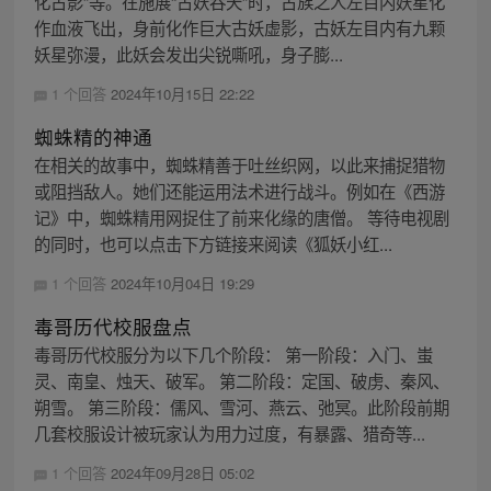
化古影”等。在施展“古妖吞天”时，古族之人左目内妖星化
作血液飞出，身前化作巨大古妖虚影，古妖左目内有九颗
妖星弥漫，此妖会发出尖锐嘶吼，身子膨...
1 个回答
2024年10月15日 22:22
蜘蛛精的神通
在相关的故事中，蜘蛛精善于吐丝织网，以此来捕捉猎物
或阻挡敌人。她们还能运用法术进行战斗。例如在《西游
记》中，蜘蛛精用网捉住了前来化缘的唐僧。 等待电视剧
的同时，也可以点击下方链接来阅读《狐妖小红...
1 个回答
2024年10月04日 19:29
毒哥历代校服盘点
毒哥历代校服分为以下几个阶段： 第一阶段：入门、蚩
灵、南皇、烛天、破军。 第二阶段：定国、破虏、秦风、
朔雪。 第三阶段：儒风、雪河、燕云、弛冥。此阶段前期
几套校服设计被玩家认为用力过度，有暴露、猎奇等...
1 个回答
2024年09月28日 05:02