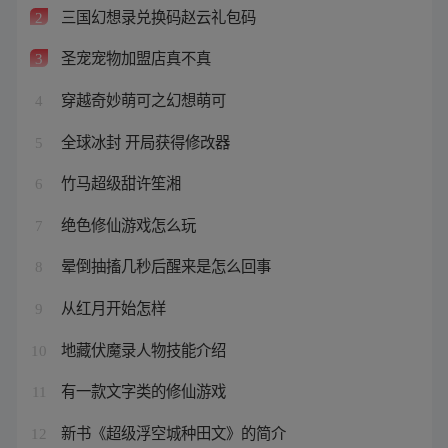
三国幻想录兑换码赵云礼包码
2
圣宠宠物加盟店真不真
3
穿越奇妙萌可之幻想萌可
4
全球冰封 开局获得修改器
5
竹马超级甜许笙湘
6
绝色修仙游戏怎么玩
7
晕倒抽搐几秒后醒来是怎么回事
8
从红月开始怎样
9
地藏伏魔录人物技能介绍
10
有一款文字类的修仙游戏
11
新书《超级浮空城种田文》的简介
12