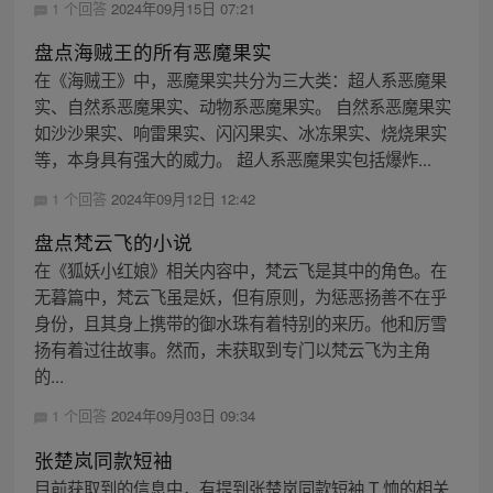
1 个回答
2024年09月15日 07:21
盘点海贼王的所有恶魔果实
在《海贼王》中，恶魔果实共分为三大类：超人系恶魔果
实、自然系恶魔果实、动物系恶魔果实。 自然系恶魔果实
如沙沙果实、响雷果实、闪闪果实、冰冻果实、烧烧果实
等，本身具有强大的威力。 超人系恶魔果实包括爆炸...
1 个回答
2024年09月12日 12:42
盘点梵云飞的小说
在《狐妖小红娘》相关内容中，梵云飞是其中的角色。在
无暮篇中，梵云飞虽是妖，但有原则，为惩恶扬善不在乎
身份，且其身上携带的御水珠有着特别的来历。他和厉雪
扬有着过往故事。然而，未获取到专门以梵云飞为主角
的...
1 个回答
2024年09月03日 09:34
张楚岚同款短袖
目前获取到的信息中，有提到张楚岚同款短袖 T 恤的相关