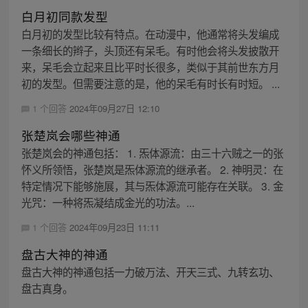
白月初同款发型
白月初的发型比较有特点。在动漫中，他通常将头发编成
一条细长的辫子，头顶还有呆毛。有时他会将头发披散开
来，呆毛会立起来且比平时长很多，类似于其前世东方月
初的发型。但需要注意的是，他的呆毛有时长有时短。 ...
1 个回答
2024年09月27日 12:10
张楚岚会哪些神通
张楚岚会的神通包括： 1. 炁体源流：由三十六贼之一的张
怀义所领悟，张楚岚是炁体源流的继承者。 2. 神明灵：在
特定情况下能够施展，其与炁体源流可能存在关联。 3. 金
光咒：一种将炁凝结成金光的功法。...
1 个回答
2024年09月23日 11:11
盘古大神的神通
盘古大神的神通包括一力破万法、开天三式、九转玄功、
盘古真身。