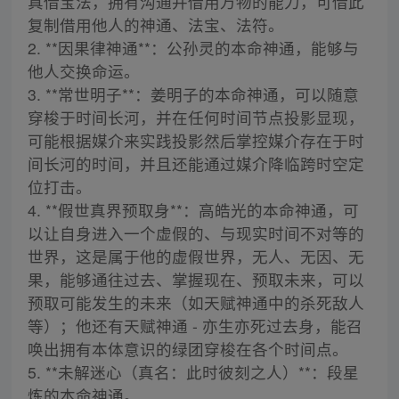
真借宝法，拥有沟通并借用万物的能力，可借此
复制借用他人的神通、法宝、法符。
2. **因果律神通**：公孙灵的本命神通，能够与
他人交换命运。
3. **常世明子**：姜明子的本命神通，可以随意
穿梭于时间长河，并在任何时间节点投影显现，
可能根据媒介来实践投影然后掌控媒介存在于时
间长河的时间，并且还能通过媒介降临跨时空定
位打击。
4. **假世真界预取身**：高皓光的本命神通，可
以让自身进入一个虚假的、与现实时间不对等的
世界，这是属于他的虚假世界，无人、无因、无
果，能够通往过去、掌握现在、预取未来，可以
预取可能发生的未来（如天赋神通中的杀死敌人
等）；他还有天赋神通 - 亦生亦死过去身，能召
唤出拥有本体意识的绿团穿梭在各个时间点。
5. **未解迷心（真名：此时彼刻之人）**：段星
炼的本命神通。