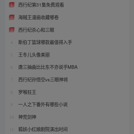
西行纪第31集免费观看
1
海贼王漫画收藏哪卷
2
西行纪杀心和三眼
3
斯伯丁篮球哪款最值得入手
4
王冬儿头像美丽
5
唐三抽曲比比东不亦说乎MBA
6
西行纪孙悟空vs三眼神将
7
罗喉狂王
8
一人之下番外有哪些小说
9
神荒剑神
10
狐妖小红娘剧院演出时间
11