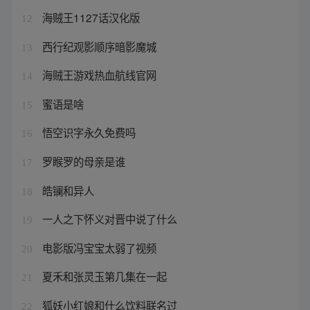
海贼王1127话汉化版
12
西行纪观影顺序暗影魔城
13
海贼王游戏热血航线官网
14
蜜语是啥
15
悟空识字永久免费吗
16
罗睺罗的母亲是谁
17
皓镧和异人
18
一人之下怀义对晋中说了什么
19
电影版冯宝宝太弱了视频
20
夏禾和张灵玉第几集在一起
21
狐妖小红娘和什么饮料联名过
22