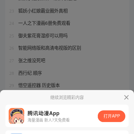
狐妖小红娘霸业圈外真相
23
一人之下漫画6册免费观看
24
御夫紫花膏湿疹可以用吗
25
智能网络版和高清电视版的区别
26
张之维没死吧
27
西行纪 顺序
28
悟空遥控器 历史版本
29
万能遥控器配对空调免费版
继续浏览精彩内容
30
腾讯动漫App
打开APP
海量漫画 新人7天免费看
腾讯漫画
起点读书
QQ阅读