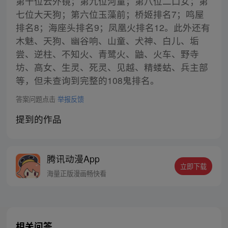
第十位云外镜；第九位河童；第八位二口女；第
七位大天狗；第六位玉藻前；桥姬排名7；鸣屋
排名8；海座头排名9；凤凰火排名12。此外还有
木魅、天狗、幽谷响、山童、犬神、白儿、垢
尝、逆柱、不知火、青鹭火、鼬、火车、野寺
坊、高女、生灵、死灵、见越、精蝼蛄、兵主部
等，但未查询到完整的108鬼排名。
答案问题点击
举报反馈
提到的作品
腾讯动漫App
立即下载
海量正版漫画畅快看
相关问答