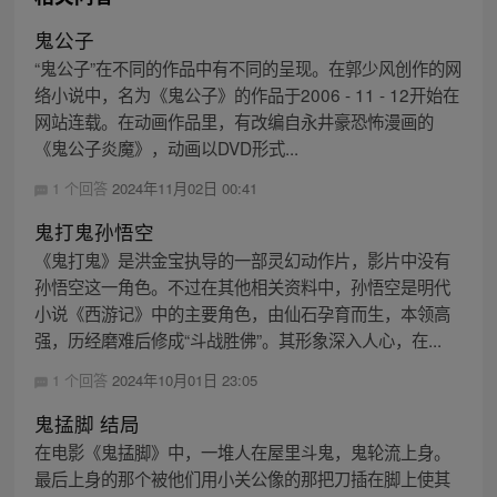
鬼公子
“鬼公子”在不同的作品中有不同的呈现。在郭少风创作的网
络小说中，名为《鬼公子》的作品于2006 - 11 - 12开始在
网站连载。在动画作品里，有改编自永井豪恐怖漫画的
《鬼公子炎魔》，动画以DVD形式...
1 个回答
2024年11月02日 00:41
鬼打鬼孙悟空
《鬼打鬼》是洪金宝执导的一部灵幻动作片，影片中没有
孙悟空这一角色。不过在其他相关资料中，孙悟空是明代
小说《西游记》中的主要角色，由仙石孕育而生，本领高
强，历经磨难后修成“斗战胜佛”。其形象深入人心，在...
1 个回答
2024年10月01日 23:05
鬼掹脚 结局
在电影《鬼掹脚》中，一堆人在屋里斗鬼，鬼轮流上身。
最后上身的那个被他们用小关公像的那把刀插在脚上使其