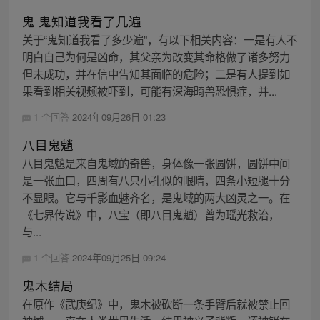
鬼 鬼知道我看了几遍
关于“鬼知道我看了多少遍”，有以下相关内容：一是有人不
明白自己为何是凶命，其父亲为改变其命格做了诸多努力
但未成功，并在信中告知其面临的危险；二是有人提到如
果看到相关视频被吓到，可能有深海畸兽恐惧症，并...
1 个回答
2024年09月26日 01:23
八目鬼魈
八目鬼魈是来自鬼域的奇兽，身体像一张圆饼，圆饼中间
是一张血口，四周有八只小孔似的眼睛，四条小短腿十分
不显眼。它与千影血魅齐名，是鬼域的两大凶灵之一。在
《七界传说》中，八宝（即八目鬼魈）曾为瑶光救治，
与...
1 个回答
2024年09月25日 09:24
鬼木结局
在原作《武庚纪》中，鬼木被砍断一条手臂后就被禁止回