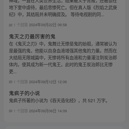
神域，一直在人类世界生活，结果被义子背叛，还被锁在
地下室中虐待，最后悲惨死亡。但在真人版《烈焰之武庚
纪》中，其结局并未明确提及。 等待电视剧的同...
1 个回答
2024年09月22日 06:58
鬼灭之刃最厉害的鬼
在《鬼灭之刃》中，鬼舞辻无惨是鬼的始祖，通常被认为
是最强的鬼，他能以自身血液增强其他鬼的力量。然而在
大结局无限城篇中，无惨将所有血液和力量灌注到炭治郎
体内，使其成为新一代鬼王，此时的鬼王炭治郎比无惨
更...
1 个回答
2024年09月12日 12:06
鬼疯子的小说
鬼疯子所著的小说为《吞天造化经》，共 521 万字。
1 个回答
2024年09月06日 14:09