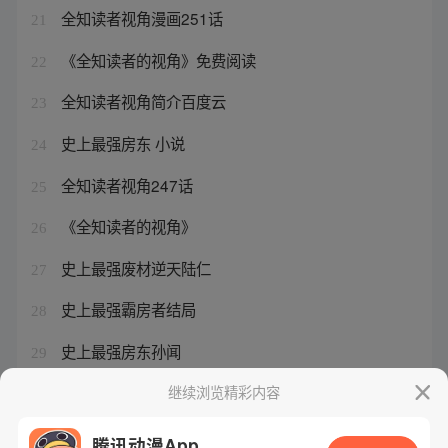
全知读者视角漫画251话
21
《全知读者的视角》免费阅读
22
全知读者视角简介百度云
23
史上最强房东 小说
24
全知读者视角247话
25
《全知读者的视角》
26
史上最强废材逆天陆仁
27
史上最强霸房者结局
28
史上最强房东孙闻
29
全知读者视角44
继续浏览精彩内容
30
腾讯动漫App