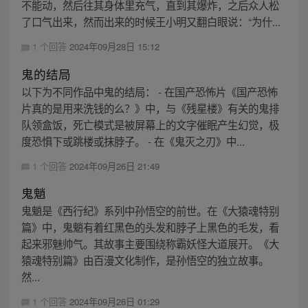
不能动，然后往其身体里充气，直到其爆炸，之后众人松
了口气出来，然而出来的时候王小明又翻白眼说：“为什...
1 个回答
2024年09月28日 15:12
鬼的结局
以下为不同作品中鬼的结局： - 在国产恐怖片《国产恐怖
片真的是用来洗钱的么？》中，与《残星楼》有关的鬼排
队领盒饭，死亡模式是被屏幕上的文字催眠产生幻觉，极
度恐惧下或跳楼或抹脖子。 - 在《鬼灭之刃》中...
1 个回答
2024年09月26日 21:49
鬼魈
鬼魈是《西行纪》系列中孙悟空的前世。在《大猿魂特别
篇》中，鬼魈有着红黑色的头发和脖子上黑色的毛发，看
起来邪魅帅气。其故事主要围绕称霸妖怪大道展开。《大
猿魂特别篇》由百漫文化制作，是孙悟空的独立故事。
然...
1 个回答
2024年09月26日 01:29