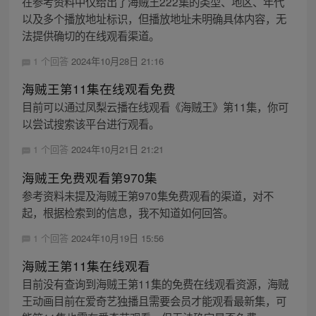
在参考资料中仅给出了海贼王222集的类型、地区、年代
以及多个播放地址标识，但播放地址未明确具体内容，无
法提供确切的在线观看渠道。
1 个回答
2024年10月28日 21:16
海贼王第11集在线观看免费
目前可以通过凤梨云播在线观看《海贼王》第11集，你可
以尝试搜索该平台进行观看。
1 个回答
2024年10月21日 21:21
海贼王免费观看第970集
参考资料未提及海贼王第970集免费观看的渠道，对不
起，根据检索到的信息，我不知道如何回答。
1 个回答
2024年10月19日 15:56
海贼王第11集在线观看
目前没有查询到海贼王第11集的免费在线观看资源，海贼
王动画目前在爱奇艺独播且需要会员才能观看最新集，可