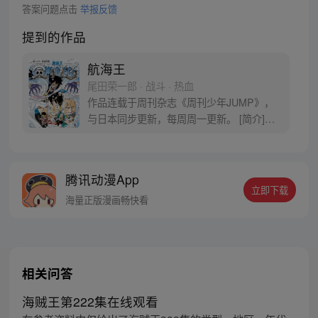
答案问题点击
举报反馈
提到的作品
航海王
尾田荣一郎 · 战斗 · 热血
作品连载于周刊杂志《周刊少年JUMP》，
与日本同步更新，每周周一更新。 [简介]有
一个梦想成为海盗的少年叫路飞，他因误
食“恶魔果实”而成为了橡皮人，在获得超人
能力的同时付出了一辈子无法游泳的代价。
腾讯动漫App
十年后，路飞为实现与因救他而断臂的杰克
立即下载
斯的约定而出海，开始了以成为海盗王为目
海量正版漫画畅快看
标的伟大的冒险旅程！
相关问答
海贼王第222集在线观看