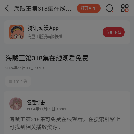
海贼王第318集在线观看免费
打开APP
腾讯动漫App
立即下载
海量正版漫画畅快看
海贼王第318集在线观看免费
2024年11月09日 18:01
1个回答
雷霆打击
2024年11月09日 18:01
海贼王第318集可免费在线观看，在搜索引擎上
可找到相关播放资源。