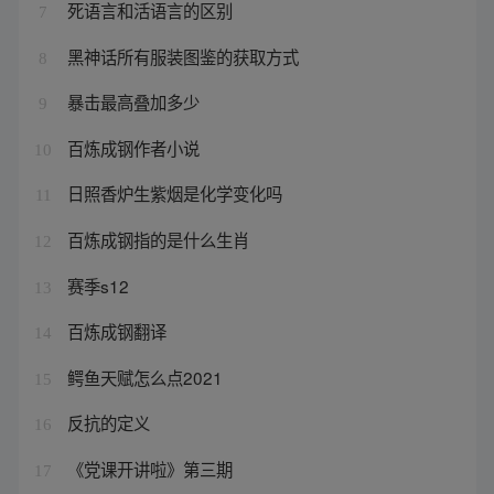
死语言和活语言的区别
7
黑神话所有服装图鉴的获取方式
8
暴击最高叠加多少
9
百炼成钢作者小说
10
日照香炉生紫烟是化学变化吗
11
百炼成钢指的是什么生肖
12
赛季s12
13
百炼成钢翻译
14
鳄鱼天赋怎么点2021
15
反抗的定义
16
《党课开讲啦》第三期
17