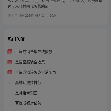
载，2014 年 11 月 10 日正式完结，共 700 话。该漫画讲
述了木叶村四代火影的遗...
1 个回答
2024年08月24日 00:04
热门问答
百炼成钢全集在线播放
1
黑悟空服装全收集
2
百炼成钢淬火成金消防员
3
黑神话披挂排行
4
黑神话青铜套
5
百炼成钢对仗句
6