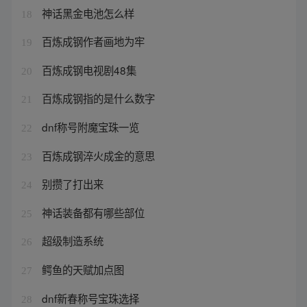
神话黑金电池怎么样
18
百炼成钢作者画地为牢
19
百炼成钢电视剧48集
20
百炼成钢指的是什么数字
21
dnf称号附魔宝珠一览
22
百炼成钢淬火成金的意思
23
别攒了打出来
24
神话装备都有哪些部位
25
超级制造系统
26
鳄鱼的天赋加点图
27
dnf新春称号宝珠选择
28