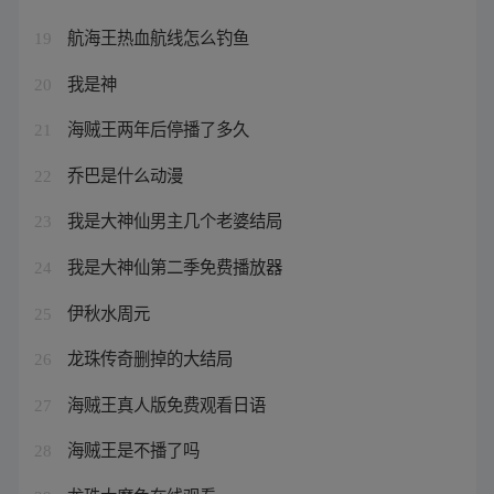
航海王热血航线怎么钓鱼
19
我是神
20
海贼王两年后停播了多久
21
乔巴是什么动漫
22
我是大神仙男主几个老婆结局
23
我是大神仙第二季免费播放器
24
伊秋水周元
25
龙珠传奇删掉的大结局
26
海贼王真人版免费观看日语
27
海贼王是不播了吗
28