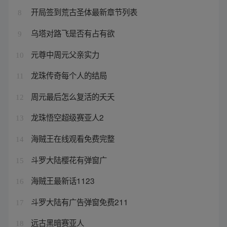
开局签到荒古圣体最新章节列表
8
乌塔对路飞是否有占有欲
9
元尊中周元父亲实力
10
龙珠传奇每个人的结局
11
周元最后怎么复活的夭夭
12
龙珠悟空超级赛亚人2
13
海贼王在线观看免费完整
14
斗罗大陆樱花有弹窗广
15
海贼王最新话1123
16
斗罗大陆有广告弹窗免费211
17
远古黑暗赛亚人
18