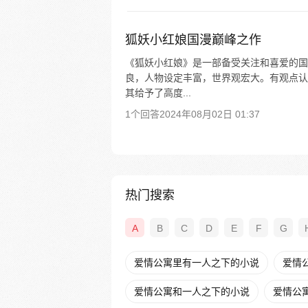
狐妖小红娘国漫巅峰之作
《狐妖小红娘》是一部备受关注和喜爱的国
良，人物设定丰富，世界观宏大。有观点认
其给予了高度...
1个回答
2024年08月02日 01:37
热门搜索
A
B
C
D
E
F
G
爱情公寓里有一人之下的小说
爱情公
爱情公寓和一人之下的小说
爱情公寓