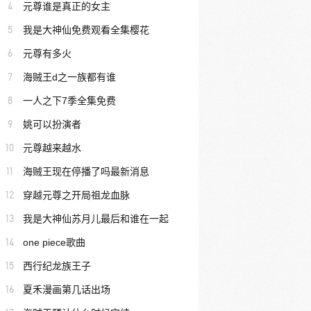
4
元尊谁是真正的女主
5
我是大神仙免费观看全集樱花
6
元尊有多火
7
海贼王d之一族都有谁
8
一人之下7季全集免费
9
姚可以扮演者
10
元尊越来越水
11
海贼王现在停播了吗最新消息
12
穿越元尊之开局祖龙血脉
13
我是大神仙苏月儿最后和谁在一起
14
one piece歌曲
15
西行纪龙族王子
16
夏禾漫画第几话出场