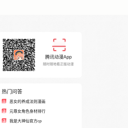
腾讯动漫App
随时随地看正版动漫
热门问答
1
恶女的养成法则漫画
2
元尊女角色身材排行
3
我是大神仙官方cp