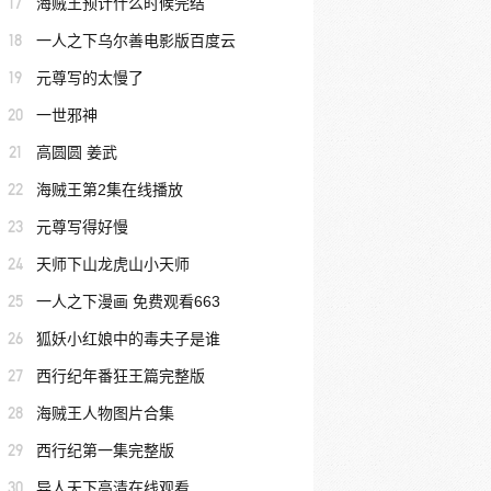
17
海贼王预计什么时候完结
18
一人之下乌尔善电影版百度云
19
元尊写的太慢了
20
一世邪神
21
高圆圆 姜武
22
海贼王第2集在线播放
23
元尊写得好慢
24
天师下山龙虎山小天师
25
一人之下漫画 免费观看663
26
狐妖小红娘中的毒夫子是谁
27
西行纪年番狂王篇完整版
28
海贼王人物图片合集
29
西行纪第一集完整版
30
异人天下高清在线观看