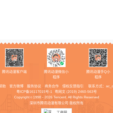
腾讯动漫客户端
腾讯动漫微信小
腾讯动漫手Q小
程序
程序
帮助
官方微博
服务协议
商务合作
侵权反馈指引
联系方式：
ac_
粤ICP备16117015号-1
粤网文 (2019) 2460-563号
Copyright
1998 - 2026 Tencent. All Rights Reserved
©
深圳市腾讯动漫有限公司 版权所有
工商网