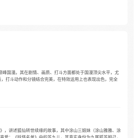
D巅峰国漫。其在剧情、画质、打斗方面都处于国漫顶尖水平，尤
板，打斗动作和分镜结合完美，在特效运用上也表现出色，完全
》，讲述狐仙转世续缘的故事，其中涂山三姐妹（涂山雅雅、涂
喜爱；《妖怪名单》中的苏九儿，其真实身份为九尾狐苏妲己，