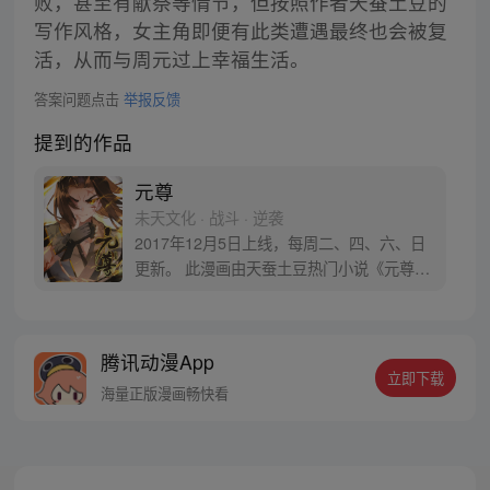
败，甚至有献祭等情节，但按照作者天蚕土豆的
写作风格，女主角即便有此类遭遇最终也会被复
活，从而与周元过上幸福生活。
答案问题点击
举报反馈
提到的作品
元尊
未天文化 · 战斗 · 逆袭
2017年12月5日上线，每周二、四、六、日
更新。 此漫画由天蚕土豆热门小说《元尊》
改编。少年执笔，龙蛇舞动；劈开乱世，点
亮苍穹。气掌乾坤的世界里，究竟是蟒雀吞
龙，还是圣龙崛起？！
腾讯动漫App
立即下载
海量正版漫画畅快看