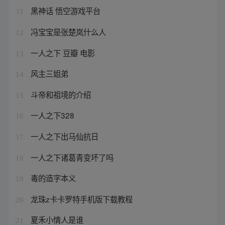
黑神话 悟空游戏平台
11
冯宝宝是张楚岚什么人
12
一人之下 豆瓣 电影
13
风主三姐弟
14
斗帝和祖境的介绍
15
一人之下328
16
一人之下出马仙抗日
17
一人之下诸葛青变坏了吗
18
毒的造字本义
19
龙珠z卡卡罗特手机版下载教程
20
夏禾小情人是谁
21