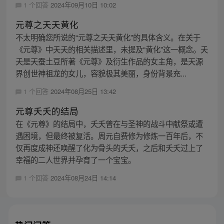
1 个回答
2024年09月10日 10:02
元尊之夭夭黄化
不太明确您所说的“元尊之夭夭黄化”的具体含义。在关于
《元尊》中夭夭的相关描述里，未提及“黄化”这一概念。夭
夭是天蚕土豆所著《元尊》及衍生作品的女主角，是天源
界创世神祖龙的女儿，容貌极其美丽，身份背景充...
1 个回答
2024年08月25日 13:42
元尊夭夭的结局
在《元尊》的结局中，夭夭曾在与圣神的战斗中献祭或遭
遇困境，但最终被复活。周元自费修为修炼一百年后，不
仅再度成神还唤醒了化为骨头的夭夭，之后和夭夭过上了
幸福的二人世界并孕育了一个宝宝。
1 个回答
2024年08月24日 14:14