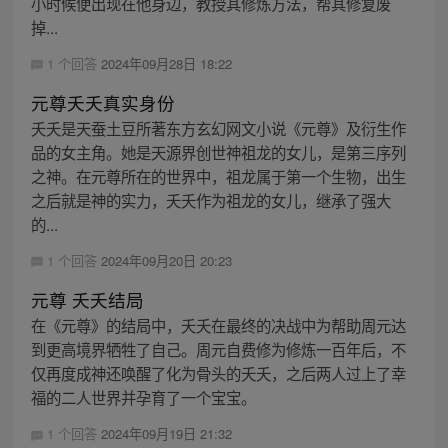
小时候便出现在他身边，教授其修炼方法，帮其修复废
掉...
1 个回答
2024年09月28日 18:22
元尊夭夭真实身份
夭夭是天蚕土豆所著东方玄幻网文小说《元尊》及衍生作
品的女主角。她是天源界创世神祖龙的女儿，是第三序列
之神。在元尊所在的世界中，祖龙属于第一个生物，出生
之后就是神的实力，夭夭作为祖龙的女儿，继承了强大
的...
1 个回答
2024年09月20日 20:23
元尊 夭夭结局
在《元尊》的结局中，夭夭在最终的决战中为帮助周元达
到更高境界牺牲了自己。周元自费修为修炼一百年后，不
仅再度成神还唤醒了化为骨头的夭夭，之后两人过上了幸
福的二人世界并孕育了一个宝宝。
1 个回答
2024年09月19日 21:32