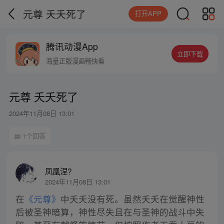
元尊 夭夭死了
打开APP
腾讯动漫App
立即下载
海量正版漫画畅快看
元尊 夭夭死了
2024年11月08日 13:01
1个回答
凤凰涅?
2024年11月08日 13:01
在
《元尊》
中夭夭没有死。虽然夭夭在觉醒神性
后被圣神暗算，神性尽失且在与圣神的战斗中失