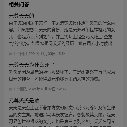
相关问答
元尊夭夭的
由于您的问题不完整，不太清楚您具体想问夭夭的什么内
容。如果您想问夭夭的身份，她是天源界创世神祖龙的女
儿，也是第三序列之神，并且实际上是圣元大陆上“圣龙
气”的化身。如果您想问夭夭的经历，她在周元小时候出...
1 个回答
2024年11月03日 15:54
元尊夭夭为什么死了
夭夭是因为周元的神骨被破坏了，于是她献祭了自己成为
周元的神骨，才使得周元能够真正踏入神的领域。
1 个回答
2024年10月02日 19:05
元尊夭夭是谁
夭夭是天蚕土豆所著东方玄幻网文小说《元尊》及衍生作
品的女主角。她通常乌黑长发披肩，容貌极其美丽，是天
源界创世神祖龙的女儿，也是第三序列之神。夭夭在周元