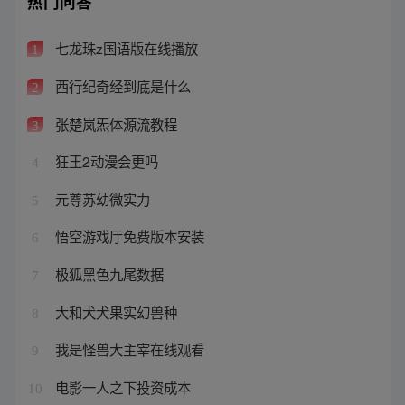
热门问答
七龙珠z国语版在线播放
1
西行纪奇经到底是什么
2
张楚岚炁体源流教程
3
狂王2动漫会更吗
4
元尊苏幼微实力
5
悟空游戏厅免费版本安装
6
极狐黑色九尾数据
7
大和犬犬果实幻兽种
8
我是怪兽大主宰在线观看
9
电影一人之下投资成本
10