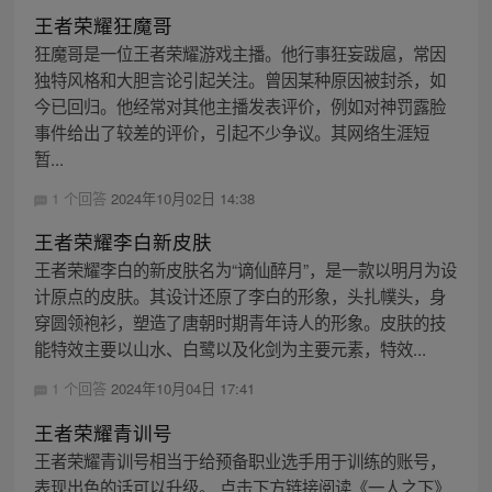
王者荣耀狂魔哥
狂魔哥是一位王者荣耀游戏主播。他行事狂妄跋扈，常因
独特风格和大胆言论引起关注。曾因某种原因被封杀，如
今已回归。他经常对其他主播发表评价，例如对神罚露脸
事件给出了较差的评价，引起不少争议。其网络生涯短
暂...
1 个回答
2024年10月02日 14:38
王者荣耀李白新皮肤
王者荣耀李白的新皮肤名为“谪仙醉月”，是一款以明月为设
计原点的皮肤。其设计还原了李白的形象，头扎幞头，身
穿圆领袍衫，塑造了唐朝时期青年诗人的形象。皮肤的技
能特效主要以山水、白鹭以及化剑为主要元素，特效...
1 个回答
2024年10月04日 17:41
王者荣耀青训号
王者荣耀青训号相当于给预备职业选手用于训练的账号，
表现出色的话可以升级。 点击下方链接阅读《一人之下》