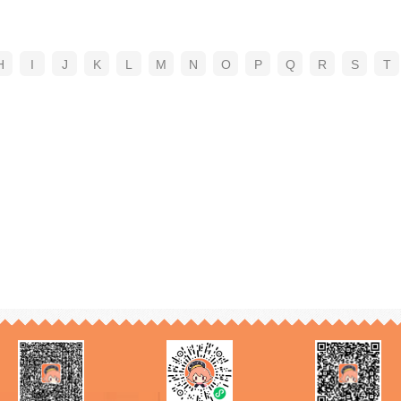
H
I
J
K
L
M
N
O
P
Q
R
S
T