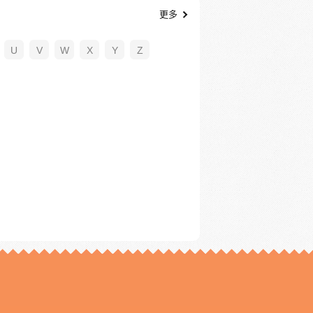
更多
U
V
W
X
Y
Z