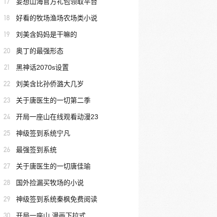
17
妄想山海官方礼包领取平台
18
好看的牧场渔场农场类小说
19
刘美含妈妈是干嘛的
20
奥丁的最强形态
21
黑神话2070s设置
22
刘美含比孙侨潞大几岁
23
关于唐医生的一切第二季
24
开局一座山在线观看动漫23
25
神级签到系统宁凡
26
最强签到系统
27
关于唐医生的一切唐佳瑜
28
国外捡漏买牧场的小说
29
神级签到系统秦枫免费阅读
30
开局一座山 漫画下拉式