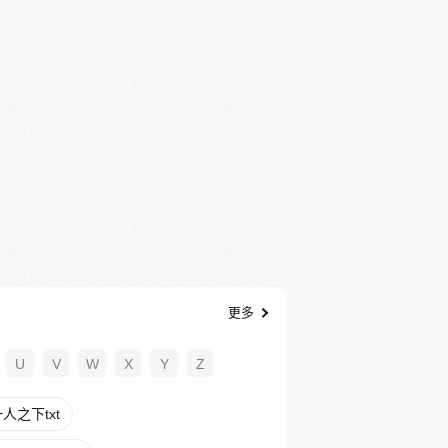
更多
U
V
W
X
Y
Z
人之下txt