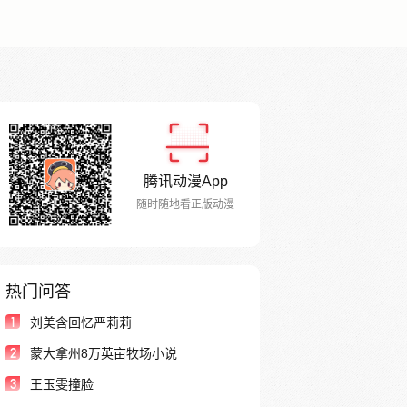
腾讯动漫App
随时随地看正版动漫
热门问答
1
刘美含回忆严莉莉
2
蒙大拿州8万英亩牧场小说
3
王玉雯撞脸