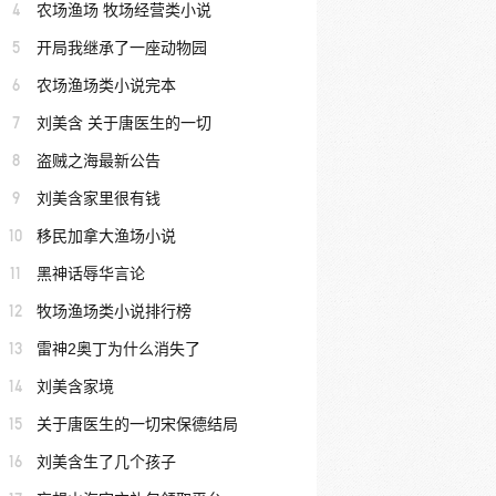
4
农场渔场 牧场经营类小说
5
开局我继承了一座动物园
6
农场渔场类小说完本
7
刘美含 关于唐医生的一切
8
盗贼之海最新公告
9
刘美含家里很有钱
10
移民加拿大渔场小说
11
黑神话辱华言论
12
牧场渔场类小说排行榜
13
雷神2奥丁为什么消失了
14
刘美含家境
15
关于唐医生的一切宋保德结局
16
刘美含生了几个孩子