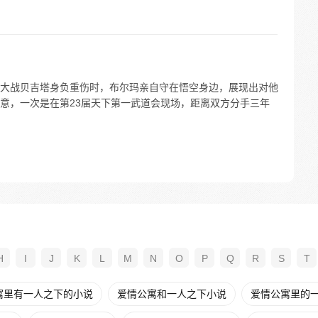
大战贝吉塔身负重伤时，布尔玛亲自守在悟空身边，展现出对他
意，一次是在第23届天下第一武道会现场，距离双方分手三年
H
I
J
K
L
M
N
O
P
Q
R
S
T
寓里有一人之下的小说
爱情公寓和一人之下小说
爱情公寓里的一