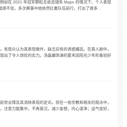
在 2021 年冠军颗粒无收且错失 Major 的情况下，个人表现
队成绩不佳，多次赛事中他依然扛着队伍前行，打出了很多...
。有观众认为其表现做作，缺乏应有的诱惑媚态。在真人剧中，
现出了令人惊叹的实力。汤晶媚饰演的夏禾因阳光少年形象较好
前世业障及其消除表现的定论。但在一些宗教和相关的观点中，
，注意力能集中，不再昏沉，减少妄想，内心清净；运气变好，