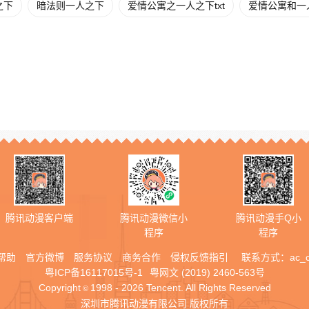
之下
暗法则一人之下
爱情公寓之一人之下txt
爱情公寓和一
腾讯动漫客户端
腾讯动漫微信小
腾讯动漫手Q小
程序
程序
帮助
官方微博
服务协议
商务合作
侵权反馈指引
联系方式：
ac_
粤ICP备16117015号-1
粤网文 (2019) 2460-563号
Copyright
1998 - 2026 Tencent. All Rights Reserved
©
深圳市腾讯动漫有限公司 版权所有