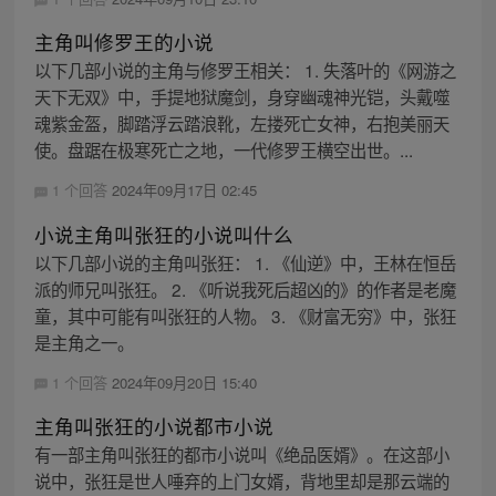
主角叫修罗王的小说
以下几部小说的主角与修罗王相关： 1. 失落叶的《网游之
天下无双》中，手提地狱魔剑，身穿幽魂神光铠，头戴噬
魂紫金盔，脚踏浮云踏浪靴，左搂死亡女神，右抱美丽天
使。盘踞在极寒死亡之地，一代修罗王横空出世。...
1 个回答
2024年09月17日 02:45
小说主角叫张狂的小说叫什么
以下几部小说的主角叫张狂： 1. 《仙逆》中，王林在恒岳
派的师兄叫张狂。 2. 《听说我死后超凶的》的作者是老魔
童，其中可能有叫张狂的人物。 3. 《财富无穷》中，张狂
是主角之一。
1 个回答
2024年09月20日 15:40
主角叫张狂的小说都市小说
有一部主角叫张狂的都市小说叫《绝品医婿》。在这部小
说中，张狂是世人唾弃的上门女婿，背地里却是那云端的