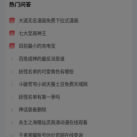
热门问答
大道无名漫画免费下拉式漫画
1
七大至高神王
2
目前最小的充电宝
3
百炼成神的最反派是谁
4
妖怪名单的可爱角色有哪些
5
斗破苍穹小说天蚕土豆免费天域网
6
妖怪名单有第一季吗
7
神话装备删除
8
永生之海噬仙灵高清动漫在线观看
9
王者荣耀账号估价官网在线查询
10