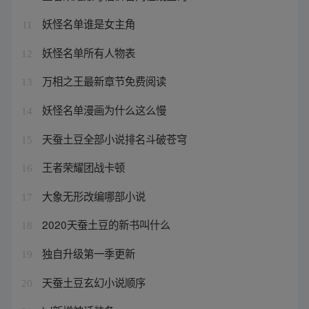
妖怪名单谁是女主角
11
妖怪名单所有人物表
12
万相之王最新章节免费阅读
13
妖怪名单漫画为什么这么慢
14
天蚕土豆全部小说排名斗破苍穹
15
王者荣耀团战卡顿
16
大象无形改编哪部小说
17
2020天蚕土豆的新书叫什么
18
独自升级第一季更新
19
天蚕土豆玄幻小说顺序
20