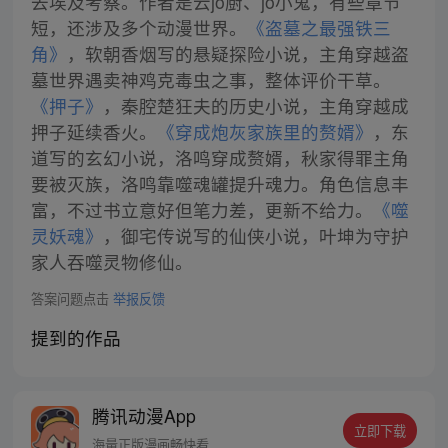
去埃及考察。作者是云jo厨、jo小鬼，有些章节
短，还涉及多个动漫世界。
《盗墓之最强铁三
角》
，软朝香烟写的悬疑探险小说，主角穿越盗
墓世界遇卖神鸡克毒虫之事，整体评价干草。
《押子》
，秦腔楚狂夫的历史小说，主角穿越成
押子延续香火。
《穿成炮灰家族里的赘婿》
，东
道写的玄幻小说，洛鸣穿成赘婿，秋家得罪主角
要被灭族，洛鸣靠噬魂罐提升魂力。角色信息丰
富，不过书立意好但笔力差，更新不给力。
《噬
灵妖魂》
，御宅传说写的仙侠小说，叶坤为守护
家人吞噬灵物修仙。
答案问题点击
举报反馈
提到的作品
腾讯动漫App
立即下载
海量正版漫画畅快看