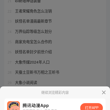
lol新增神话装备
21
王者荣耀角色怎么注销
22
妖怪名单漫画最新章节
23
万界仙踪等级怎么划分
24
商家充电宝怎么合作的
25
妖怪名单封夕前世介绍
26
大象传媒2024年人口
27
天蚕土豆新书万相之王听书
28
大象小说阅读
29
百炼成神的境界分别是什么
继续浏览精彩内容
30
腾讯动漫App
打开APP