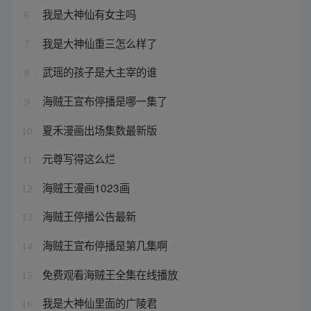
我是大神仙有女主吗
6
我是大神仙重三怎么样了
7
武瑶的孩子是大主宰的谁
8
海贼王宣布停播是哪一集了
9
夏禾漫画出场集数最新版
10
元尊写得这么烂
11
海贼王漫画1023画
12
海贼王停播公告最新
13
海贼王宣布停播是第几集啊
14
免费观看海贼王全集在线播放
15
我是大神仙里面的广陵君
16