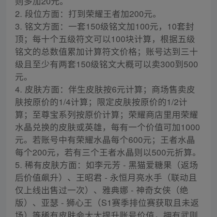
则多加20元。
2. 段位方面：打到荣耀王者加200元。
3. 铭文方面：一套150级铭文加100元，10套封
顶；每十个五级符文可以100块计算，根据五级
铭文的总数值累加计算符文价格；账号达到三十
级且至少有两套150级铭文大概可以卖300到500
元。
4. 皮肤方面：伴生皮肤按6元计算；商场售卖皮
肤按原价的1/4计算；限定皮肤按原价的1/2计
算；至尊宝系列按原价计算；荣耀商店里用荣耀
水晶兑换的皮肤或英雄，每有一个价值可加1000
元。若账号中有荣耀水晶每个600元；王者水晶
每个200元，若有三个王者水晶则以500元折算。
5. 稀有皮肤方面：如李元芳 - 黑猫爱糖果（返场
后价值飙升）、王昭君 - 永恒月亮水手（联动且
仅上线出售过一次）、雅典娜 - 神奇女侠（绝
版）、亚瑟 - 狮心王（S1赛季排位赛获取且未返
场）等稀有皮肤会大大提升账号价值，拥有武则