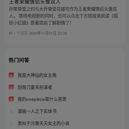
王者荣耀情侣头像双人
孙策挚爱之约与大乔挚爱花嫁可作为王者荣耀情侣头像双
人。 等待电视剧的同时，也可以点击下方链接来阅读《狐
妖小红娘》原著提前了解剧情了！
1 个回答
2024年11月01日 23:28
热门问答
我是大神仙的女主角
1
刮骨刀夏禾扮演者
2
我的onepiece是什么意思
3
漫画一人之下实体书
4
类似于元尊夭夭女主的小说
5