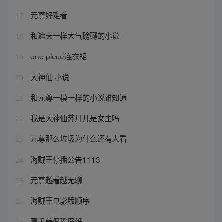
元尊好难看
17
和遮天一样大气磅礴的小说
18
one piece连衣裙
19
大神仙 小说
20
和元尊一模一样的小说谁知道
21
我是大神仙苏月儿是女主吗
22
元尊那么垃圾为什么还有人看
23
海贼王停播公告1113
24
元尊越看越无聊
25
海贼王电影版顺序
26
夏禾姜佩瑶壁纸
27