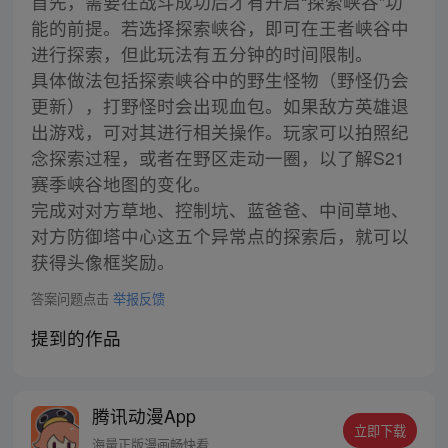
首先，需要在战斗成功后才有开启“探索峡谷”功
能的前提。若选择探索峡谷，即可在王者峡谷中
进行探索，但此玩法有五分钟的时间限制。
具体做法包括探索峡谷中的野生怪物（野怪仍会
更新），打野怪时会出现血包。如果敌方英雄退
出游戏，可对其进行相关操作。玩家可以拍照纪
念探索过程，或者在野区走动一圈，以了解S21
赛季峡谷地图的变化。
完成对对方草地、控制坑、蓝爸爸、中间草地、
对方防御塔中心这五个异常点的探索后，就可以
获得头像框奖励。
答案问题点击
举报反馈
提到的作品
腾讯动漫App
立即下载
海量正版漫画畅快看