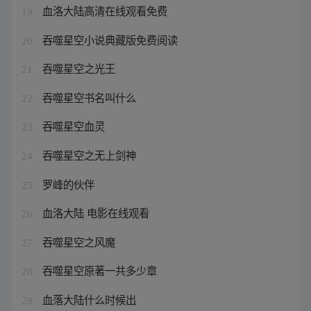
血洛大陆高清在线观看免费
19
吞噬星空小说典藏版免费阅读
20
吞噬星空之光王
21
吞噬星空书名叫什么
22
吞噬星空血灵
23
吞噬星空之无上剑神
24
罗峰的伙伴
25
血洛大陆 电影在线观看
26
吞噬星空之风魔
27
吞噬星空原著一共多少章
28
血落大陆什么时候出
29