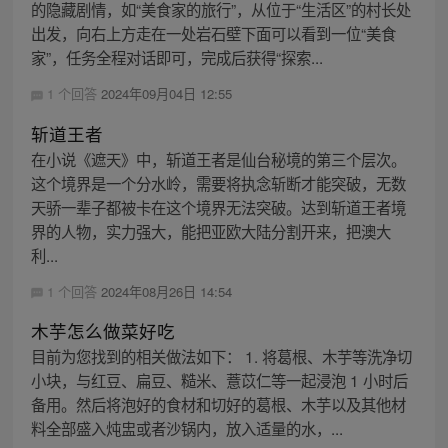
的隐藏剧情，如“美食家的旅行”，从位于“生活区”的村长处
出发，向右上方走在一处岩石壁下面可以看到一位“美食
家”，任务全程对话即可，完成后获得“探索...
1 个回答
2024年09月04日 12:55
斩道王者
在小说《遮天》中，斩道王者是仙台秘境的第三个层次。
这个境界是一个分水岭，需要将执念斩断才能突破，无数
天骄一辈子都被卡在这个境界无法突破。达到斩道王者境
界的人物，实力强大，能把亚欧大陆分割开来，把澳大
利...
1 个回答
2024年08月26日 14:54
木芋怎么做菜好吃
目前为您找到的相关做法如下： 1. 将葛根、木芋等洗净切
小块，与红豆、扁豆、糙米、薏苡仁等一起浸泡 1 小时后
备用。然后将泡好的食材和切好的葛根、木芋以及其他材
料全部盛入炖盅或者沙锅内，放入适量的水，...