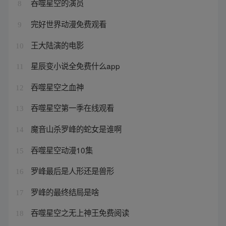
吞噬星空的演员
8
完好世界动漫免费观看
9
王大陆演的电影
10
星辰变小说全免费什么app
11
吞噬星空之血神
12
吞噬星空第一季在线观看
13
魔音山杀罗峰的蛇女是谁啊
14
吞噬星空动漫10集
15
罗峰最后是人形还是兽形
16
罗峰的最终结局是啥
17
吞噬星空之无上神王免费阅读
18