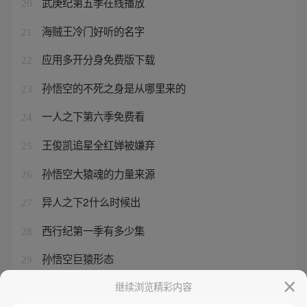
武庚纪第五季在线播放
20
海贼王冷门好听的名字
21
应用多开分身免费版下载
22
孙悟空的不死之身是从哪里来的
23
一人之下第六季免费看
24
王俊凯追星全红婵被嫌弃
25
孙悟空大猿魂的力量来源
26
异人之下2什么时候出
27
西行纪第一季有多少集
28
孙悟空巨猿形态
29
熊猫分身定位助手
继续浏览精彩内容
30