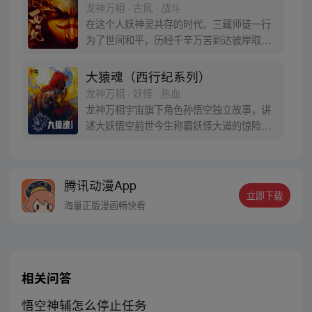
龙神万相 · 古风 · 战斗
在这个人妖神灵共存的时代，三藏师徒一行
为了世间和平，历经千辛万苦到达彼岸取
得“永恒之火”拯救苍生，可世间并没有因此
变得美好….随着阴谋慢慢揭露，暗魂四起,
大猿魂（西行纪系列）
为了让“永恒之火”重新归位，小狼妖白狼不
龙神万相 · 妖怪 · 热血
辞万难，找到唐三藏大法师，和他一起重新
龙神万相宇宙旗下角色孙悟空独立故事，讲
寻回徒弟们，组成全新“西行小队”，再度踏
述大妖悟空前世今生称霸妖怪大道的惊险历
上西行之旅……
程。 妖怪大道有自己的生存之道，某日，一
位猴妖因人类的祈愿从天而降，以鬼魈之名
响彻妖界，却因堕入暗魂无法再守护重要之
腾讯动漫App
人…六十年后，他再次破石而出，背负着守
立即下载
护族人的希望和信念打败了妖怪大道的霸
海量正版漫画畅快看
主，成为猴群之王，但故事仍在继续…
相关问答
悟空神辅怎么停止任务