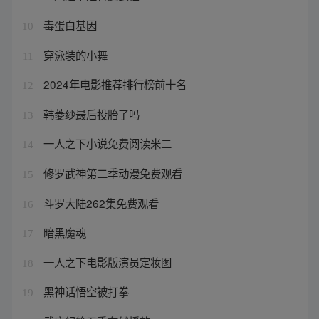
毒蛋白基因
10
穿泳装的小舞
11
2024年电影推荐排行榜前十名
12
韩菱纱最后投胎了吗
13
一人之下小说免费阅读米二
14
修罗武神第二季动漫免费观看
15
斗罗大陆262集免费观看
16
暗黑魔魂
17
一人之下电影版演员定妆图
18
黑神话悟空被打拳
19