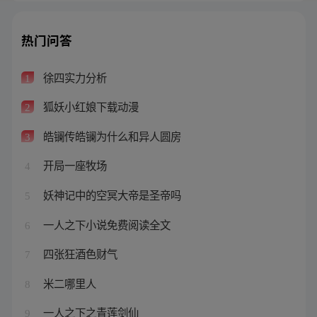
热门问答
徐四实力分析
1
狐妖小红娘下载动漫
2
皓镧传皓镧为什么和异人圆房
3
开局一座牧场
4
妖神记中的空冥大帝是圣帝吗
5
一人之下小说免费阅读全文
6
四张狂酒色财气
7
米二哪里人
8
一人之下之青莲剑仙
9