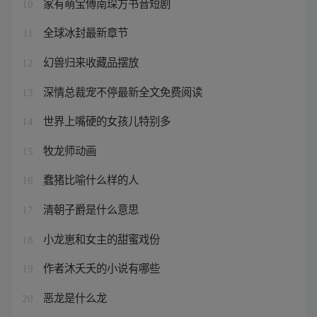
家有萌宝傅南琛方书音短剧
10
全球冰封最新章节
11
幻兽归来收藏品摆放
12
深情总裁宠不停最新全文免费阅读
13
世界上嘴硬的女孩儿特别多
14
牧龙师动画
15
蠢猪比喻什么样的人
16
清朝子爵是什么意思
17
小龙崽和女主的甜蜜戏份
18
作者沐夭夭的小说有哪些
19
恶龙是什么龙
20