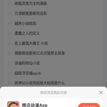
收服灵兽为主的漫画
21
万渣朝凰更新完没有
22
越界小说结局
23
愚蠢之人的定义
24
史上最强大魔王 小说
25
我御兽技能有亿点点强男主是谁
26
诙谐的修仙小说
27
超级浮空城epub
28
妖神记小说完结版大结局是什么
29
龙城啥意思
继续浏览精彩内容
30
腾讯动漫App