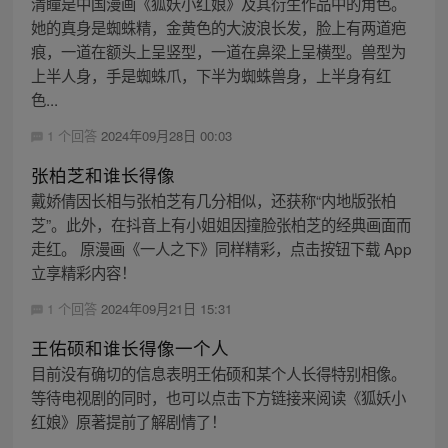
清瞳是中国漫画《狐妖小红娘》及其衍生作品中的角色。
她的真身是蜘蛛精，金黄色的大波浪长发，脸上有两道疤
痕，一道在额头上呈竖型，一道在鼻梁上呈横型。兽型为
上半人身，手是蜘蛛爪，下半为蜘蛛兽身，上半身有红
色...
1 个回答
2024年09月28日 00:03
张柏芝和谁长得像
戴娇倩因长相与张柏芝有几分相似，还获称“内地版张柏
芝”。此外，在抖音上有小姐姐因撞脸张柏芝的经典画面而
走红。 原漫画《一人之下》同样精彩，点击按钮下载 App
立享精彩内容！
1 个回答
2024年09月21日 15:31
王佑硕和谁长得像一个人
目前没有确切的信息表明王佑硕和某个人长得特别相像。
等待电视剧的同时，也可以点击下方链接来阅读《狐妖小
红娘》原著提前了解剧情了！