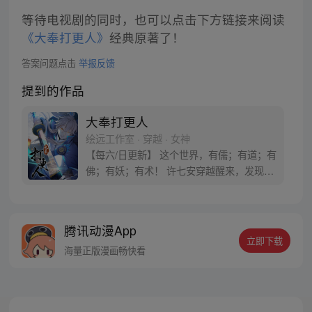
等待电视剧的同时，也可以点击下方链接来阅读
《大奉打更人》
经典原著了！
答案问题点击
举报反馈
提到的作品
大奉打更人
绘远工作室 · 穿越 · 女神
【每六/日更新】 这个世界，有儒；有道；有
佛；有妖；有术！ 许七安穿越醒来，发现自
己身处囹圄，三日后就要流放边陲？！ 他起
初的梦想只是自保，顺便在这个世界里当个
富翁悠闲度日，结果…… 改编自阅文集团作
腾讯动漫App
者卖报小郎君同名小说 QQ群号：
立即下载
799493374
海量正版漫画畅快看