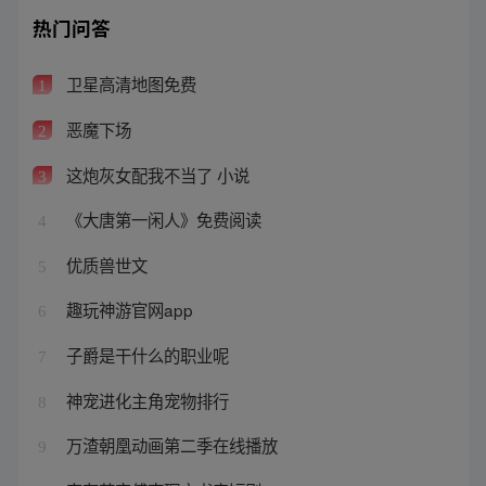
热门问答
卫星高清地图免费
1
恶魔下场
2
这炮灰女配我不当了 小说
3
《大唐第一闲人》免费阅读
4
优质兽世文
5
趣玩神游官网app
6
子爵是干什么的职业呢
7
神宠进化主角宠物排行
8
万渣朝凰动画第二季在线播放
9