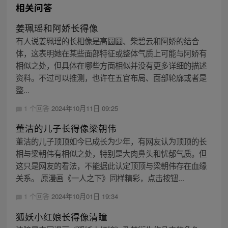
相关问答
姜珮瑶和阿娇长得像
有人说姜珮瑶的长相像是高圆圆、柴碧云和阿娇的结合
体，这表明她在某些面部特征或整体气质上可能与阿娇有
相似之处，但具体在哪些方面相似并没有更多详细的描述
资料。不过可以推测，也许在五官布局、面部轮廓或者是
整...
1 个回答
2024年10月11日 09:25
董洁的儿子长得像梁朝伟
董洁的儿子顶顶如今已成长为少年，有网友认为顶顶的长
相与梁朝伟有相似之处，特别是大肉鼻头和忧郁气质。但
这只是网友的看法，不能据此认定顶顶与梁朝伟存在血缘
关系。 原漫画《一人之下》同样精彩，点击按钮...
1 个回答
2024年10月01日 19:34
狐妖小红娘长得像清瞳