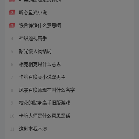
听心星光小说
2
铁骨铮铮什么意思啊
3
神级透视高手
4
韶光慢人物结局
5
相克相克是什么意思
6
卡牌召唤类小说双男主
7
风暴召唤师现在叫什么名字
8
校花的贴身高手旧版游戏
9
卡牌大师是什么意思黑话
10
这剧本我不演
11