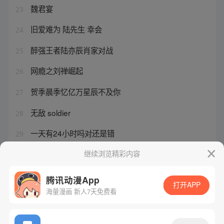
魏君宴
23
旧爱难为 陆先生 幸会
24
醉强王者陆亦辰肖家对战
25
网瘾之刘禅崛起
26
贺季晨季忆亿万星辰不及你
27
无敌 soldier
28
一天有24小时吗对还是错
29
普通话3分钟话题题目
继续浏览精彩内容
30
腾讯动漫App
打开APP
海量漫画 新人7天免费看
腾讯漫画
起点读书
QQ阅读