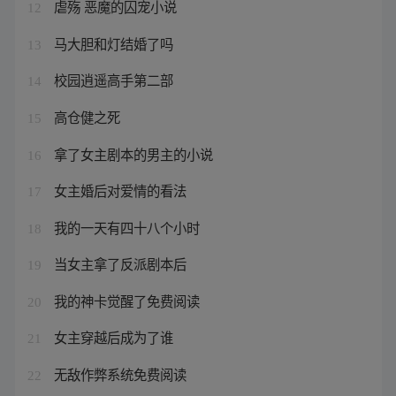
虐殇 恶魔的囚宠小说
12
马大胆和灯结婚了吗
13
校园逍遥高手第二部
14
高仓健之死
15
拿了女主剧本的男主的小说
16
女主婚后对爱情的看法
17
我的一天有四十八个小时
18
当女主拿了反派剧本后
19
我的神卡觉醒了免费阅读
20
女主穿越后成为了谁
21
无敌作弊系统免费阅读
22