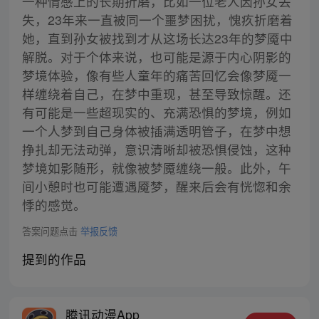
一种情感上的长期折磨，比如一位老人因孙女丢
失，23年来一直被同一个噩梦困扰，愧疚折磨着
她，直到孙女被找到才从这场长达23年的梦魇中
解脱。对于个体来说，也可能是源于内心阴影的
梦境体验，像有些人童年的痛苦回忆会像梦魇一
样缠绕着自己，在梦中重现，甚至导致惊醒。还
有可能是一些超现实的、充满恐惧的梦境，例如
一个人梦到自己身体被插满透明管子，在梦中想
挣扎却无法动弹，意识清晰却被恐惧侵蚀，这种
梦境如影随形，就像被梦魇缠绕一般。此外，午
间小憩时也可能遭遇魇梦，醒来后会有恍惚和余
悸的感觉。
答案问题点击
举报反馈
提到的作品
腾讯动漫App