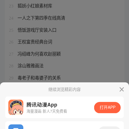
狐妖小红娘素材库
23
一人之下第四季在线高清
24
悟饭游戏厅安装入口
25
王权富贵经典台词
26
冯绍峰为何喜欢赵丽颖
27
涂山雅雅画法
28
毒老子和毒婆子的关系
29
老天师真的生张灵玉的气了吗
继续浏览精彩内容
30
腾讯动漫App
打开APP
海量漫画 新人7天免费看
腾讯漫画
起点读书
QQ阅读