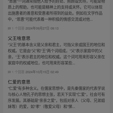
“恩惠”一词通常指他人给予的好处、照顾或优待，可能是物
质上的帮助，也可能是精神上的支持或关怀。它可以体现
出施惠者的善意和受惠者所得到的益处。例如在文学作品
中，“恩惠”可能代表着一种积极的情感交流或对他...
1 个回答
2024年09月27日 09:13
父王啥意思
“父王”的基本含义是父亲和君主，可指父亲或国王的地位和
权威。它是由“父”和“王”两个词组成，“父”表示家庭中的父
亲，“王”表示君主的地位和权威。这个词可用来形容父亲在
家庭中的权威地位，也可用来形容某些...
1 个回答
2024年10月15日 02:49
仁爱的意思
“仁爱”有多种含义。在儒家思想中，是先秦儒家的代表学说
与核心人物孔子的思想主张，若天下实现“仁爱”，社会可有
序发展。其基础是“亲亲之爱”，包括对亲人（父母、兄弟姐
妹等）的爱，如“孝”（敬爱父母）和“悌...