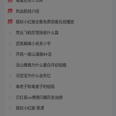
毒皇后长什么样
1
热血航线介绍
2
狐妖小红娘全集免费观看在线播放
3
梵云飞和厉雪扬是什么篇
4
武炼巅峰小说多少字
5
开局一座山漫画94话
6
涂山雅雅为什么要白月初结婚
7
冯宝宝为什么会失忆
8
毒老子和毒婆子的结局
9
贝红星vs博德闪耀历史战绩
10
狐妖小红娘 黑潭
11