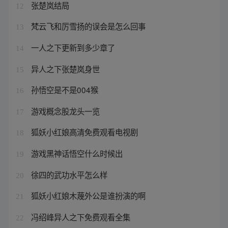
张楚岚结局
12
梵云飞和厉雪扬的误会是怎么回事
13
一人之下更新到多少章了
14
异人之下张楚岚身世
15
孙悟空是不是004猴
16
游戏概念股龙头一览
17
狐妖小红娘高清免费观看电视剧
18
游戏黑神话悟空什么时候出
19
徐四的武功水平怎么样
20
狐妖小红娘木蔑外公是谁扮演的啊
21
冯绍峰异人之下免费观看全集
22