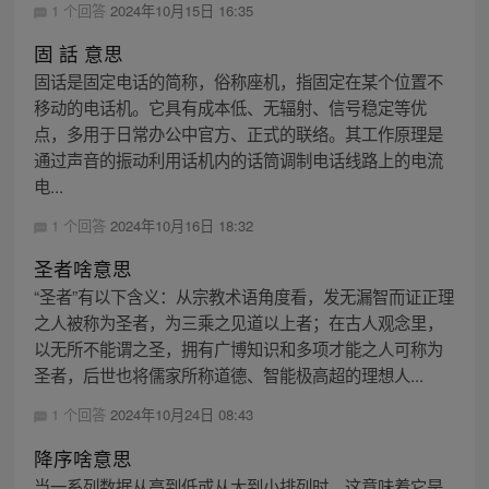
1 个回答
2024年10月15日 16:35
固 話 意思
固话是固定电话的简称，俗称座机，指固定在某个位置不
移动的电话机。它具有成本低、无辐射、信号稳定等优
点，多用于日常办公中官方、正式的联络。其工作原理是
通过声音的振动利用话机内的话筒调制电话线路上的电流
电...
1 个回答
2024年10月16日 18:32
圣者啥意思
“圣者”有以下含义：从宗教术语角度看，发无漏智而证正理
之人被称为圣者，为三乘之见道以上者；在古人观念里，
以无所不能谓之圣，拥有广博知识和多项才能之人可称为
圣者，后世也将儒家所称道德、智能极高超的理想人...
1 个回答
2024年10月24日 08:43
降序啥意思
当一系列数据从高到低或从大到小排列时，这意味着它是