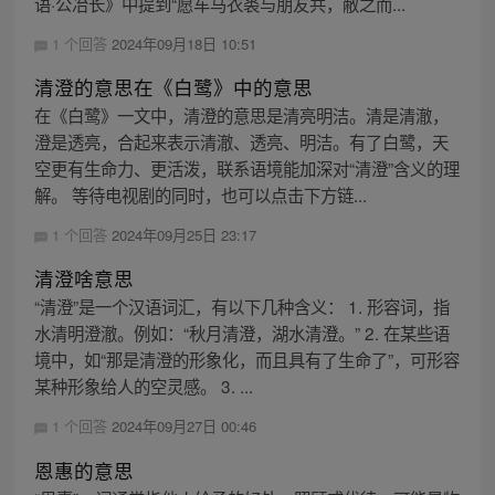
语·公冶长》中提到“愿车马衣裘与朋友共，敝之而...
1 个回答
2024年09月18日 10:51
清澄的意思在《白鹭》中的意思
在《白鹭》一文中，清澄的意思是清亮明洁。清是清澈，
澄是透亮，合起来表示清澈、透亮、明洁。有了白鹭，天
空更有生命力、更活泼，联系语境能加深对“清澄”含义的理
解。 等待电视剧的同时，也可以点击下方链...
1 个回答
2024年09月25日 23:17
清澄啥意思
“清澄”是一个汉语词汇，有以下几种含义： 1. 形容词，指
水清明澄澈。例如：“秋月清澄，湖水清澄。” 2. 在某些语
境中，如“那是清澄的形象化，而且具有了生命了”，可形容
某种形象给人的空灵感。 3. ...
1 个回答
2024年09月27日 00:46
恩惠的意思