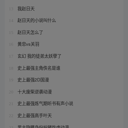
我赵日天
13
赵日天的小说叫什么
14
赵日天怎么了
15
黄忠vs关羽
16
玄幻 我的徒弟太妖孽了
17
史上最强主角佚名是谁
18
史上最强2D国漫
19
十大废柴逆袭动漫
20
史上最强炼气期听书有声小说
21
史上最强高手叶天
22
男主隐瞒身份扮猪吃虎动漫
23