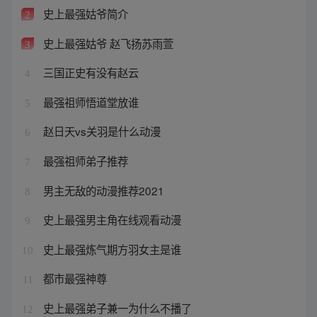
史上最强姑爷简介
2
史上最强姑爷 赵飞扬苏雨萱
3
三国正史有没有赵云
4
最强祖师悟道堂放谁
5
赵日天vs关羽是什么动漫
6
最强祖师弟子推荐
7
男主无敌的动漫推荐2021
8
史上最强男主角在线观看动漫
9
史上最强炼气期方羽女主是谁
10
都市最强神尊
11
史上最强弟子兼一为什么不播了
12