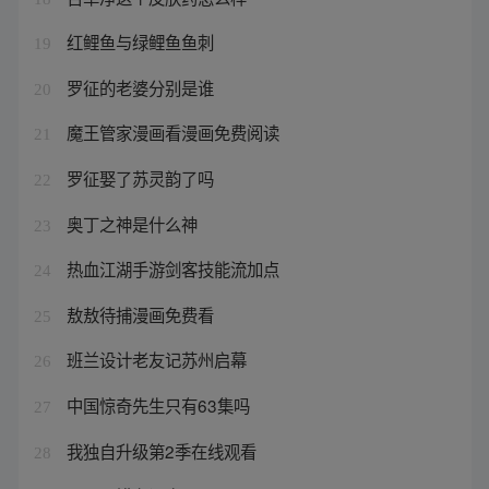
红鲤鱼与绿鲤鱼鱼刺
19
罗征的老婆分别是谁
20
魔王管家漫画看漫画免费阅读
21
罗征娶了苏灵韵了吗
22
奥丁之神是什么神
23
热血江湖手游剑客技能流加点
24
敖敖待捕漫画免费看
25
班兰设计老友记苏州启幕
26
中国惊奇先生只有63集吗
27
我独自升级第2季在线观看
28