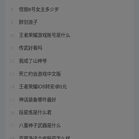
怪兽8号女主多少岁
8
醉剑浪子
9
王者荣耀游戏账号是什么
10
传武好看吗
11
我成了山神爷
12
死亡约会游戏中文版
13
王者荣耀iOS转安卓0元
14
神话装备哪件最好
15
段星炼是什么君
16
八重神子武器是什么
17
百草净这个皮肤药怎么样
18