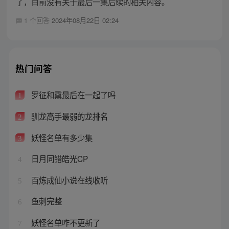
了，目前没有关于最后一集后续的相关内容。
1 个回答
2024年08月22日 02:24
热门问答
罗征和熏最后在一起了吗
1
驯龙高手最弱的龙排名
2
妖怪名单有多少集
3
日月同错皓光CP
4
百炼成仙小说在线收听
5
鱼刺完整
6
妖怪名单咋不更新了
7