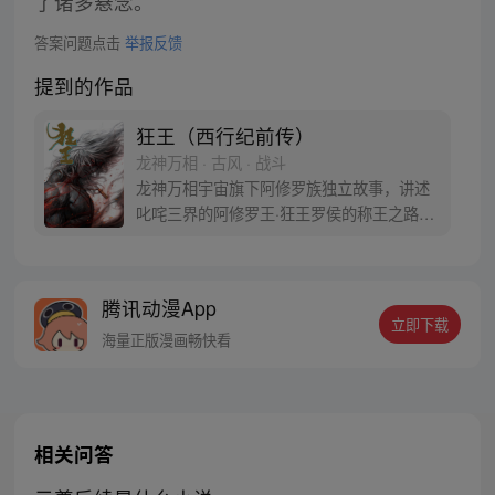
了诸多悬念。
答案问题点击
举报反馈
提到的作品
狂王（西行纪前传）
龙神万相 · 古风 · 战斗
龙神万相宇宙旗下阿修罗族独立故事，讲述
叱咤三界的阿修罗王·狂王罗侯的称王之路。
天生脆弱的阿修罗少年有鱼惨遭神秘阿修罗
突然灭族，自己也被强行带走进行地狱式的
磨炼。经历无数次死亡与重生，蜕变的少年
腾讯动漫App
有鱼最终背负挚友的信念成为阿修罗王—狂
立即下载
王，更名罗侯。天界与阿修罗的百年大战随
海量正版漫画畅快看
之爆发，少年新王能否担起重任
相关问答