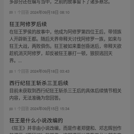
多部分还在编写当中，之前的故事留下了诸多悬念。
1 个回答
2024年09月18日 08:10
狂王阿修罗后续
在狂王罗侯的故事中，他成为阿修罗第四位王后，带领族
人开辟新王都。随后天界帝释天讨伐阿修罗一族，如来与
狂王大战，两败俱伤。狂王被如来重创昏迷后，帝释天欲
趁机消灭阿修罗，却反被狂王暴打一顿，狼狈逃回天
界。...
1 个回答
2024年09月18日 03:43
西行纪狂王斩杀三王后续
目前未获取到西行纪狂王斩杀三王后的具体后续情节相关
内容，无法准确为您回答。
1 个回答
2024年09月15日 15:34
狂王是什么小说改编的
《狂王》并非由小说改编，而是作者郑健和、邓志辉创作