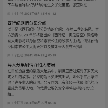
下车遇自称认识爷爷的陌生女子张宝宝。张楚岚在...
1 个回答
2024年08月18日 01:12
西行纪剧情分集介绍
以下是《西行纪》部分剧情的介绍： 在第二季的结尾，官
方透露 2020 年即将播出的《西行纪：再见悟空》网络动
画大电影将以孙悟空和素衣公主的故事为主线，讲述孙悟
空因素衣公主大闹天宫以及被如来囚禁在五指山...
1 个回答
2024年08月29日 00:19
异人分集剧情介绍大结局
在目前透露出的剧版大结局中，剧情直接过渡到了罗天大
醮之后的故事。吕家的端木英正式出现，她似乎在吕家遭
遇了许多非人的待遇。吕良作为吕家年轻一代最出色的小
辈成为重要人物，他凭借觉醒的双全手将获得的记忆交
给...
1 个回答
2024年08月30日 05:35