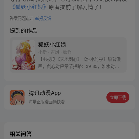
《狐妖小红娘》
原著提前了解剧情了！
答案问题点击
举报反馈
提到的作品
狐妖小红娘
小新 · 古风 · 妖怪
【电视剧《天地剑心》《淮水竹亭》原著漫
画，剑心对应章节指路：39-85，淮水对应
章节指路272-301】 迷糊萝莉小狐妖，正太
道士没节操。自古人妖生死恋，千载孽缘一
线牵。（每周周四更新。）
腾讯动漫App
立即下载
海量正版漫画畅快看
相关问答