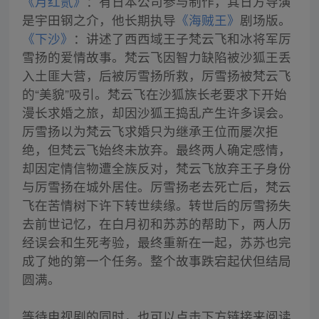
《月红贰》
：有日本公司参与制作，其日方导演
是宇田钢之介，他长期执导
《海贼王》
《下沙》
：讲述了西西域王子梵云飞和冰将军厉
雪扬的爱情故事。梵云飞因智力缺陷被沙狐王丢
入土匪大营，后被厉雪扬所救，厉雪扬被梵云飞
的“美貌”吸引。梵云飞在沙狐族长老要求下开始
漫长求婚之旅，却因沙狐王捣乱产生许多误会。
厉雪扬以为梵云飞求婚只为继承王位而屡次拒
绝，但梵云飞始终未放弃。最终两人确定感情，
却因定情信物遭全族反对，梵云飞放弃王子身份
与厉雪扬在城外居住。厉雪扬老去死亡后，梵云
飞在苦情树下许下转世续缘。转世后的厉雪扬失
去前世记忆，在白月初和苏苏的帮助下，两人历
经误会和生死考验，最终重新在一起，苏苏也完
成了她的第一个任务。整个故事跌宕起伏但结局
圆满。
等待电视剧的同时，也可以点击下方链接来阅读