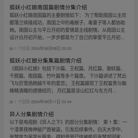
狐妖小红娘南国篇剧情分集介绍
狐妖小红娘南国篇的主要剧情如下： 为了帮助南国公主欢
都落兰续缘成功，南国之中的毒娘子、毒童子等人都协助
她。南国公主与平丘月初的爱情是主线剧情，从南国公主
设计白月初开始，一步步都是为了自己的挚爱平丘月初...
1 个回答
2024年08月09日 23:00
狐妖小红娘分集集篇剧情介绍
《狐妖小红娘》包括下沙篇、王权篇、月红篇、御妖篇、
千颜篇、南国篇、竹叶篇等多个篇章。 下沙篇讲述了梵云
飞与厉雪扬跨越千年的爱恋； 王权篇展现了王权富贵与蜘
蛛精清瞳的感情经历； 月红篇是涂山红红与东方月...
1 个回答
2024年08月11日 03:44
异人分集剧情介绍
以下是电视剧《异人之下》的部分分集剧情： 第 1 集：一
个漆黑夜晚神秘尸首被盗，引发后续事件。白天大学中，
张楚岚为吴学长服务。得知爷爷尸体被偷后张楚岚回家，