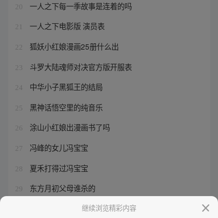
一人之下每一季故事是连着的吗
20
一人之下电影版 演员表
21
狐妖小红娘漫画25册什么出
22
斗罗大陆魂师对决官方版开服表
23
中华小子黑狐王的结局
24
黑神话悟空里的纯音乐
25
涂山小红娘出漫画书了吗
26
冯峰的女儿冯宝宝
27
夏禾打得过冯宝宝
28
东方月初父母谁杀的
29
武庚纪5全集高清免费播放
继续浏览精彩内容
30