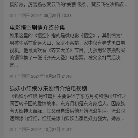
扬所救，厉雪扬被梵云飞的“美貌”吸引。梵云飞在沙狐族...
1 个回答
2024年09月25日 10:38
电影悟空剧情介绍分集
如果这里的《悟空》指的是微电影《悟空》，其剧情为：
男孩生活在偏远大山，家庭不富裕，家中仅有老式黑白电
视机，他最喜欢看《齐天大圣》节目。男孩用父亲攒钱买
的钢笔换了一张《齐天大圣》电影票，被父亲打骂后决
定...
1 个回答
2024年10月24日 21:48
狐妖小红娘分集剧情介绍电视剧
《狐妖小红娘·月红篇》主要讲述了东方月初和涂山红红之
间百转千回的爱情故事。东方月初是东方家后人，因家族
有灭妖神火血脉，其父母自爆后他开始流浪生活。流浪时
遇到涂山红红，红红是涂山狐妖当家且妖力强大，她救...
1 个回答
2024年10月27日 21:37