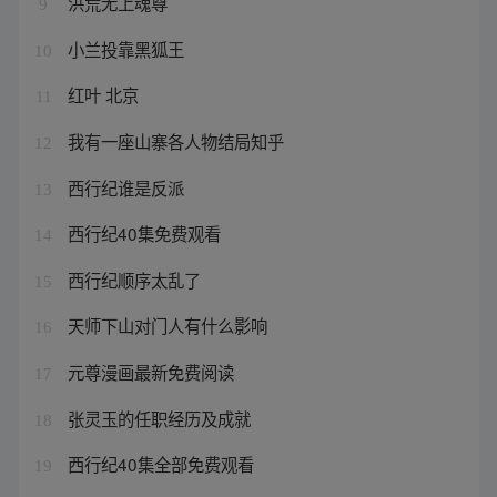
洪荒无上魂尊
9
小兰投靠黑狐王
10
红叶 北京
11
我有一座山寨各人物结局知乎
12
西行纪谁是反派
13
西行纪40集免费观看
14
西行纪顺序太乱了
15
天师下山对门人有什么影响
16
元尊漫画最新免费阅读
17
张灵玉的任职经历及成就
18
西行纪40集全部免费观看
19