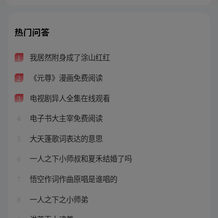
热门问答
我居然附身成了涂山红红
1
《元尊》漫画免费阅读
2
电视剧异人全集在线观看
3
电子书大主宰免费阅读
4
大天蓬歌词表达的意思
5
一人之下小师叔和夏禾结婚了吗
6
悟空作词作曲原唱是谁唱的
7
一人之下之小师弟
8