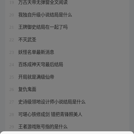
万古天帝无弹窗全文阅读
19
我独自升级小说结局是什么
20
王牌御史结局在一起了吗
21
不灭武圣
22
妖怪名单最新消息
23
百炼成神天穹最后结局
24
开局就是满级仙帝
25
复仇鬼面
26
史诗级领地设计师小说结局是什么
27
可堪心铁修成剑 错把青锋照美人
28
王者游戏账号指的是什么
29