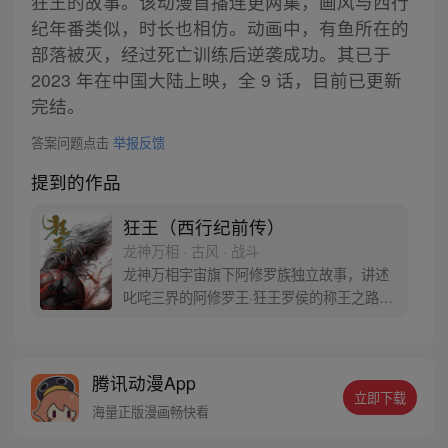
狂王的故事。该动漫首播连更两集，画风与西行
纪年番类似，时长也相仿。动画中，有鱼所在的
部落被灭，经过死亡训练后逆袭成功。其已于
2023 年在中国大陆上映，全 9 话，目前已更新
完结。
答案问题点击
举报反馈
提到的作品
狂王（西行纪前传）
龙神万相 · 古风 · 战斗
龙神万相宇宙旗下阿修罗族独立故事，讲述
叱咤三界的阿修罗王·狂王罗侯的称王之路。
天生脆弱的阿修罗少年有鱼惨遭神秘阿修罗
突然灭族，自己也被强行带走进行地狱式的
磨炼。经历无数次死亡与重生，蜕变的少年
腾讯动漫App
有鱼最终背负挚友的信念成为阿修罗王—狂
立即下载
王，更名罗侯。天界与阿修罗的百年大战随
海量正版漫画畅快看
之爆发，少年新王能否担起重任