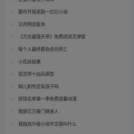
都市开局奖励一亿亿小说
9
日月明总股本
10
《万古最强天帝》免费阅读无弹窗
11
每个人最终都会走向死亡
12
小花妖结果
13
驭灵师十凶兵原型
14
鲜儿和传武有孩子吗
15
妖怪名单第一季免费观看动漫
16
我是亿万豪门继承人
17
我独自升级小说中文版叫什么
18