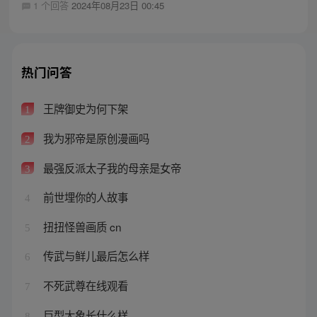
1 个回答
2024年08月23日 00:45
热门问答
王牌御史为何下架
1
我为邪帝是原创漫画吗
2
最强反派太子我的母亲是女帝
3
前世埋你的人故事
4
扭扭怪兽画质 cn
5
传武与鲜儿最后怎么样
6
不死武尊在线观看
7
巨型大象长什么样
8