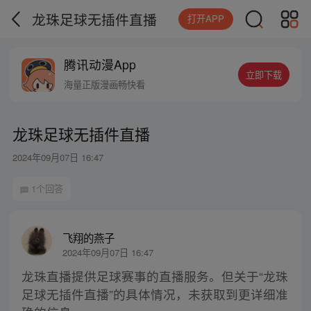
龙珠足球无插件直播
打开APP
腾讯动漫App
立即下载
海量正版漫画畅快看
龙珠足球无插件直播
2024年09月07日 16:47
1个回答
飞翔的燕子
2024年09月07日 16:47
龙珠直播提供足球赛事的直播服务。但关于“龙珠
足球无插件直播”的具体情况，未获取到更详细准