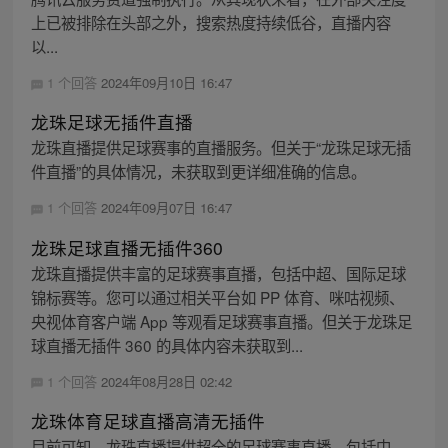
上已被排除在头部之外，搜索热度持续低谷，直播内容
以...
1 个回答
2024年09月10日 16:47
龙珠足球无插件直播
龙珠直播提供足球赛事的直播服务。但关于“龙珠足球无插
件直播”的具体情况，未获取到更详细准确的信息。
1 个回答
2024年09月07日 16:47
龙珠足球直播无插件360
龙珠直播提供丰富的足球赛事直播，包括中超、国际足球
锦标赛等。您可以通过相关平台如 PP 体育、咪咕视频、
央视体育客户端 App 等观看足球赛事直播。但关于龙珠足
球直播无插件 360 的具体内容未获取到...
1 个回答
2024年08月28日 02:42
龙珠体育足球直播高清无插件
目前可知，龙珠直播提供超全的足球赛事直播，包括中