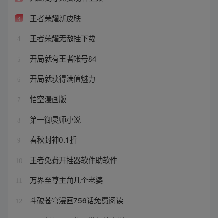
王者荣耀新皮肤
3
王者荣耀无敌挂下载
4
开局就有王者帐号84
5
开局就获得满值魅力
6
悟空漫画版
7
第一御灵师小说
8
春秋封神0.1折
9
王者免费开挂器软件助软件
10
万界至尊主角几个老婆
11
斗破苍穹漫画756话免费阅读
12