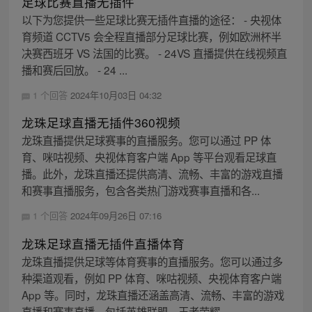
足球比赛直播无插件
以下为您提供一些足球比赛无插件直播的途径： - 央视体
育频道 CCTV5 会全程直播部分足球比赛，例如欧洲杯半
决赛西班牙 VS 法国的比赛。 - 24VS 直播提供在线视频直
播和赛后回放。 - 24 ...
1 个回答
2024年10月03日 04:32
龙珠足球直播无插件360视频
龙珠直播提供足球赛事的直播服务。您可以通过 PP 体
育、咪咕视频、央视体育客户端 App 等平台观看足球直
播。此外，龙珠直播还提供高清、流畅、丰富的游戏直播
和赛事直播服务，包含各类热门游戏赛事直播和各...
1 个回答
2024年09月26日 07:16
龙珠足球直播无插件直播体育
龙珠直播提供足球等体育赛事的直播服务。您可以通过多
种渠道观看，例如 PP 体育、咪咕视频、央视体育客户端
App 等。同时，龙珠直播还涵盖高清、流畅、丰富的游戏
直播和赛事直播，包括英雄联盟、王者荣耀、...