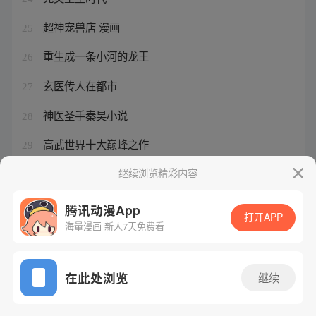
超神宠兽店 漫画
25
重生成一条小河的龙王
26
玄医传人在都市
27
神医圣手秦昊小说
28
高武世界十大巅峰之作
29
妖神记小说什么时候出的
继续浏览精彩内容
30
腾讯动漫App
打开APP
海量漫画 新人7天免费看
腾讯漫画
起点读书
QQ阅读
网站备案/许可证号：粤B2-20090059-5
在此处浏览
继续
Copyright©1998 - 2026 Tencent. All Rights Reserved