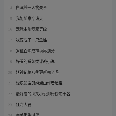
白滨兼一人物关系
14
我能随意穿诸天
15
宠魅主角魂宠等级
16
我变成了一只金雕
17
罗征百炼成神境界划分
18
好看的系统类谍战小说
19
妖神记第八季更新完了吗
20
沈浪最强赘婿漫画作者是谁
21
最好看的搞笑小说排行榜前十名
22
红龙大君
23
完美重生时代
24