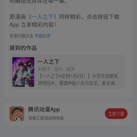
明确指出具体在哪一集。
原漫画
《一人之下》
同样精彩，点击按钮下载
App 立享精彩内容！
答案问题点击
举报反馈
提到的作品
一人之下
米橙子 · 战斗 · 搞笑
【一人之下6定档1月2日！】大学生张楚岚
清明回乡，遭遇神秘少女冯宝宝。素未谋面
的冯宝宝却对张楚岚异常熟悉，并将其带去
自己打工的快递公司。为了帮冯宝宝寻找她
的身世，也为了查清自己与爷爷身上的秘
腾讯动漫App
密，张楚岚的生活被彻底颠覆，与冯宝宝一
立即下载
同踏上“异人”之旅。
海量正版漫画畅快看