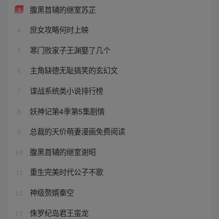
腹黑首辅的继室苏芷
3
庶女攻略何时上映
4
寒门败家子王渊娶了几个
5
主角缺德无耻搞笑的玄幻文
6
谍战系统类小说排行榜
7
妖神记第4季第5集剧情
8
总裁的天价萌妻漫画免费阅读
9
腹黑首辅的继室谢昭
10
重生完美时代公子不歌
11
神级赘婿秦空
12
侏罗纪岛君王蛮龙
13