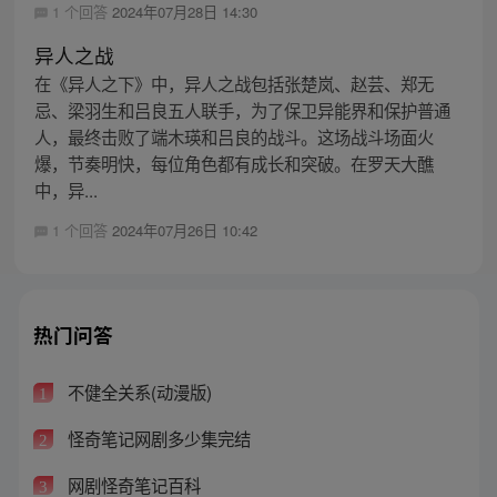
1 个回答
2024年07月28日 14:30
异人之战
在《异人之下》中，异人之战包括张楚岚、赵芸、郑无
忌、梁羽生和吕良五人联手，为了保卫异能界和保护普通
人，最终击败了端木瑛和吕良的战斗。这场战斗场面火
爆，节奏明快，每位角色都有成长和突破。在罗天大醮
中，异...
1 个回答
2024年07月26日 10:42
热门问答
不健全关系(动漫版)
1
怪奇笔记网剧多少集完结
2
网剧怪奇笔记百科
3