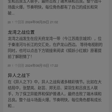
生和吕良五人联手，最终击败了端木瑛和吕良。整个战斗
场面火爆，节奏明快，每位角色都有了自己的成长和突
破...
1 个回答
2024年08月29日 21:02
龙湾之战位置
龙湾之战发生在应天府龙湾一带（今江苏南京城郊），位
于秦淮河与长江的交汇处，在庐龙山西边。 等待电视剧的
同时，也可以点击下方链接来阅读《狐妖小红娘》原著提
前了解剧情了！
1 个回答
2024年08月15日 17:22
异人之战下
在《异人之下》中，异人之战有诸多精彩情节。比如在大
结局中，张楚岚、赵芸、郑无忌、梁羽生和吕良五人联
手，为了保卫异能界和保护普通人，最终击败了端木瑛和
吕良。整个战斗场面火爆，节奏明快，每位角色都有成长
和...