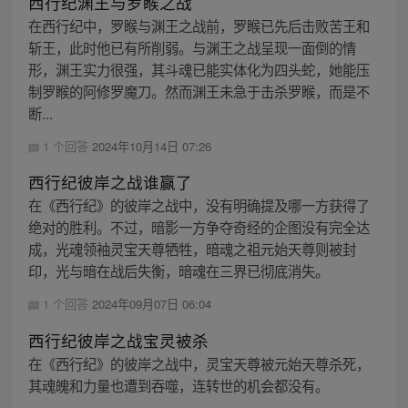
西行纪渊王与罗睺之战
在西行纪中，罗睺与渊王之战前，罗睺已先后击败苦王和
斩王，此时他已有所削弱。与渊王之战呈现一面倒的情
形，渊王实力很强，其斗魂已能实体化为四头蛇，她能压
制罗睺的阿修罗魔刀。然而渊王未急于击杀罗睺，而是不
断...
1 个回答
2024年10月14日 07:26
西行纪彼岸之战谁赢了
在《西行纪》的彼岸之战中，没有明确提及哪一方获得了
绝对的胜利。不过，暗影一方争夺奇经的企图没有完全达
成，光魂领袖灵宝天尊牺牲，暗魂之祖元始天尊则被封
印，光与暗在战后失衡，暗魂在三界已彻底消失。
1 个回答
2024年09月07日 06:04
西行纪彼岸之战宝灵被杀
在《西行纪》的彼岸之战中，灵宝天尊被元始天尊杀死，
其魂魄和力量也遭到吞噬，连转世的机会都没有。