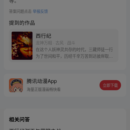
等。
答案问题点击
举报反馈
提到的作品
西行纪
龙神万相 · 古风 · 战斗
在这个人妖神灵共存的时代，三藏师徒一行
为了世间和平，历经千辛万苦到达彼岸取
得“永恒之火”拯救苍生，可世间并没有因此
变得美好….随着阴谋慢慢揭露，暗魂四起,
为了让“永恒之火”重新归位，小狼妖白狼不
腾讯动漫App
辞万难，找到唐三藏大法师，和他一起重新
立即下载
寻回徒弟们，组成全新“西行小队”，再度踏
海量正版漫画畅快看
上西行之旅……
相关问答