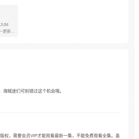
JUM
一更新。
年叫路
了橡皮
了一辈
飞为实
定而出
的伟大
啦，海贼迷们可别错过这个机会哦。
版权，需要会员VIP才能观看最新一集，不能免费观看全集。虽