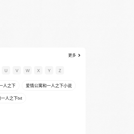
更多
U
V
W
X
Y
Z
一人之下
爱情公寓和一人之下小说
一人之下txt