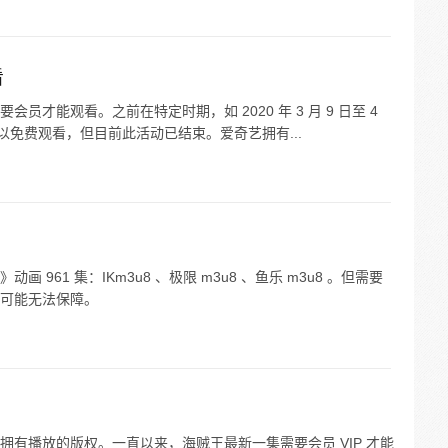
看
才能观看。之前在特定时期，如 2020 年 3 月 9 日至 4
卷可以免费观看，但目前此活动已结束。爱奇艺拥有...
961 集：IKm3u8 、极限 m3u8 、鱼乐 m3u8 。但需要
可能无法保障。
有播放的版权。一直以来，海贼王最新一集需要会员 VIP 才能