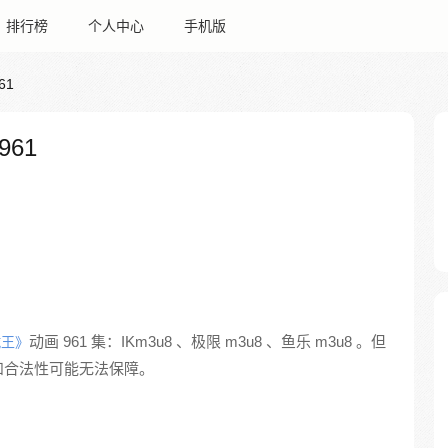
排行榜
个人中心
手机版
61
61
动画 961 集：IKm3u8 、极限 m3u8 、鱼乐 m3u8 。但
贼王》
和合法性可能无法保障。