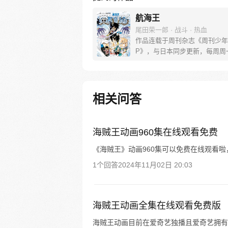
航海王
尾田荣一郎 · 战斗 · 热血
作品连载于周刊杂志《周刊少年
P》，与日本同步更新，每周周
[简介]有一个梦想成为海盗的少
飞，他因误食“恶魔果实”而成为
人，在获得超人能力的同时付出
子无法游泳的代价。十年后，路
相关问答
现与因救他而断臂的杰克斯的约
海，开始了以成为海盗王为目标
的冒险旅程！
海贼王动画960集在线观看免费
《海贼王》动画960集可以免费在线观看
1个回答
2024年11月02日 20:03
海贼王动画全集在线观看免费版
海贼王动画目前在爱奇艺独播且爱奇艺拥有