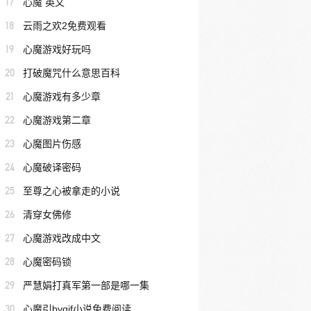
17
心魔 英文
18
云雨之欢2免费观看
19
心魔游戏好玩吗
20
打破魔咒什么意思百科
21
心魔游戏有多少章
22
心魔游戏第二章
23
心魔图片伤感
24
心魔破译密码
25
至尊之心被拿走的小说
26
清穿女佛修
27
心魔游戏改成中文
28
心魔密码锁
29
严慧娟打真军第一部是哪一集
30
心魔引byqjf小说免费阅读