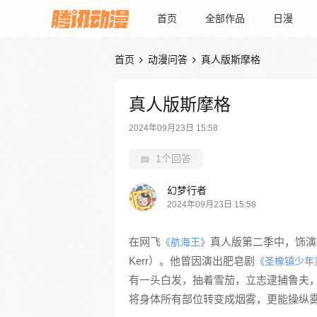
首页
全部作品
日漫
首页
动漫问答
真人版斯摩格


真人版斯摩格
2024年09月23日 15:58
1个回答
幻梦行者
2024年09月23日 15:58
在网飞
真人版第二季中，饰演斯
《航海王》
Kerr）。他曾因演出肥皂剧
《圣橡镇少年
有一头白发，抽着雪茄，立志逮捕鲁夫
将身体所有部位转变成烟雾，更能操纵