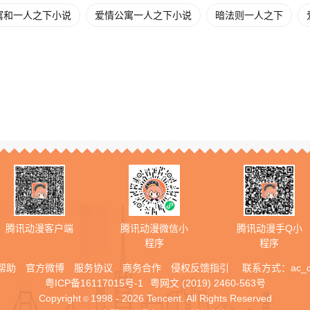
寓和一人之下小说
爱情公寓一人之下小说
暗法则一人之下
腾讯动漫客户端
腾讯动漫微信小
腾讯动漫手Q小
程序
程序
帮助
官方微博
服务协议
商务合作
侵权反馈指引
联系方式：
ac_
粤ICP备16117015号-1
粤网文 (2019) 2460-563号
Copyright
1998 - 2026 Tencent. All Rights Reserved
©