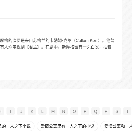
的演员是来自苏格兰的卡勒姆·克尔（Callum Kerr）。他曾
有大众电视剧《君主》。在剧中，斯摩格留有一头白发，抽着
H
I
J
K
L
M
N
O
P
Q
R
S
T
里的一人之下小说
爱情公寓里有一人之下的小说
爱情公寓和一