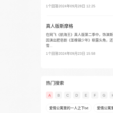
1个回答
2024年09月28日 12:25
真人版斯摩格
在网飞《航海王》真人版第二季中，饰演斯摩格
因演出肥皂剧《圣橡镇少年》崭露头角，还
雪...
1个回答
2024年09月23日 15:58
热门搜索
A
B
C
D
E
F
G
爱情公寓里的一人之下txt
爱情公寓