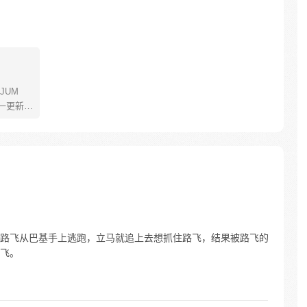
JUM
一更新。
年叫路
了橡皮
了一辈
飞为实
定而出
的伟大
路飞从巴基手上逃跑，立马就追上去想抓住路飞，结果被路飞的
飞。