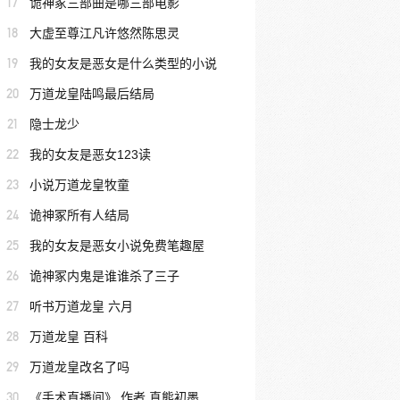
17
诡神冢三部曲是哪三部电影
18
大虚至尊江凡许悠然陈思灵
19
我的女友是恶女是什么类型的小说
20
万道龙皇陆鸣最后结局
21
隐士龙少
22
我的女友是恶女123读
23
小说万道龙皇牧童
24
诡神冢所有人结局
25
我的女友是恶女小说免费笔趣屋
26
诡神冢内鬼是谁谁杀了三子
27
听书万道龙皇 六月
28
万道龙皇 百科
29
万道龙皇改名了吗
30
《手术直播间》 作者 真熊初墨