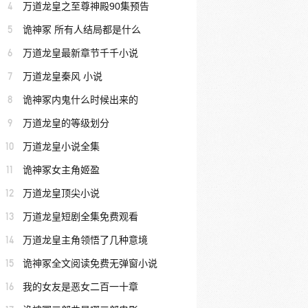
4
万道龙皇之至尊神殿90集预告
5
诡神冢 所有人结局都是什么
6
万道龙皇最新章节千千小说
7
万道龙皇秦风 小说
8
诡神冢内鬼什么时候出来的
9
万道龙皇的等级划分
10
万道龙皇小说全集
11
诡神冢女主角姬盈
12
万道龙皇顶尖小说
13
万道龙皇短剧全集免费观看
14
万道龙皇主角领悟了几种意境
15
诡神冢全文阅读免费无弹窗小说
16
我的女友是恶女二百一十章