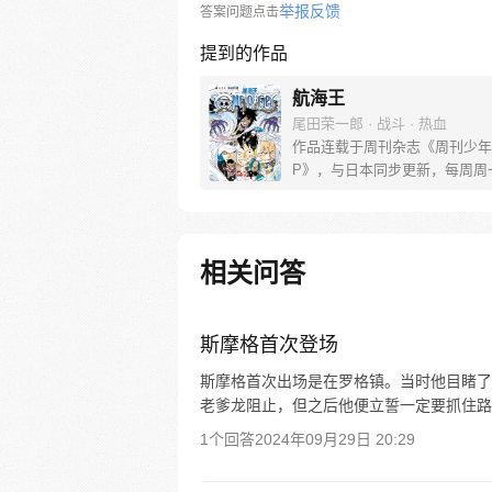
举报反馈
答案问题点击
提到的作品
航海王
尾田荣一郎 · 战斗 · 热血
作品连载于周刊杂志《周刊少年
P》，与日本同步更新，每周周
[简介]有一个梦想成为海盗的少
飞，他因误食“恶魔果实”而成为
人，在获得超人能力的同时付出
子无法游泳的代价。十年后，路
相关问答
现与因救他而断臂的杰克斯的约
海，开始了以成为海盗王为目标
的冒险旅程！
斯摩格首次登场
斯摩格首次出场是在罗格镇。当时他目睹了
老爹龙阻止，但之后他便立誓一定要抓住路
1个回答
2024年09月29日 20:29