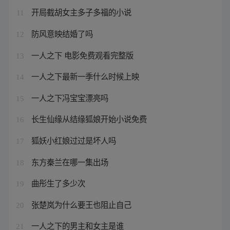
开局截胡女主多子多福的小说
11
防风意映结婚了吗
12
一人之下 电影免费观看完整版
13
一人之下最新一季什么时候上映
14
一人之下冯宝宝漂亮吗
15
长生仙缘从结缘狐娘开始小说免费
16
狐妖小红娘过过是坏人吗
17
东方秦兰在哪一集出场
18
曲彤生了多少次
19
张楚岚为什么要王也阻止自己
20
一人之下的男主和女主是谁
21