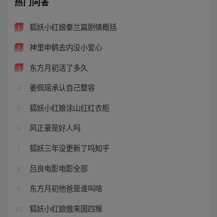
热门问答
狐妖小红娘秦兰篇剧情概括
1
神里申鹤去内没小爱心
2
东方月初活了多久
3
姜佩瑶承认自己整容
4
狐妖小红娘涂山红红衣柜
5
风正豪是好人吗
6
狐妖三年没更新了吗知乎
7
吕良电影电影全部
8
东方月初他爸是谁叫啥
9
狐妖小红娘傲来国四猴
10