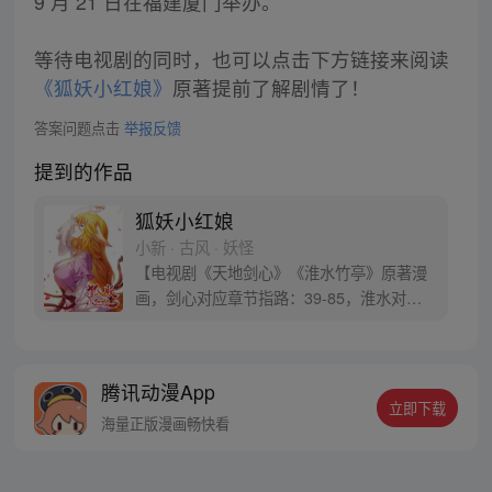
9 月 21 日在福建厦门举办。
等待电视剧的同时，也可以点击下方链接来阅读
《狐妖小红娘》
原著提前了解剧情了！
答案问题点击
举报反馈
提到的作品
狐妖小红娘
小新 · 古风 · 妖怪
【电视剧《天地剑心》《淮水竹亭》原著漫
画，剑心对应章节指路：39-85，淮水对应
章节指路272-301】 迷糊萝莉小狐妖，正太
道士没节操。自古人妖生死恋，千载孽缘一
线牵。（每周周四更新。）
腾讯动漫App
立即下载
海量正版漫画畅快看