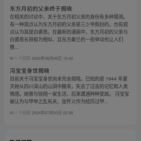
东方月初的父亲终于揭晓
在相关的讨论中，关于东方月初父亲的身份有多种猜测。
有一种观点认为东方月初的父亲是三少爷假扮的，也有观
点认为其是白裘恩。在最新的漫画中，东方月初的父亲与
白裘恩长得极为相似，且东方秦兰的一些举动也让人们
推...
1 个回答
2024年08月06日 10:42
冯宝宝身世揭晓
目前关于冯宝宝身世尚未完全揭晓。已知的是 1944 年夏
天她从四川深山的山洞中醒来，失去了过去的记忆和人类
情感。她曾与徐翔一家生活，后来遭遇种种变故。 冯宝宝
被认为与甲申之乱有关，张怀义作为经历过甲...
1 个回答
2024年07月30日 03:56