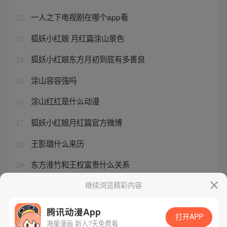
一人之下电视剧在哪个app看
22
狐妖小红娘 月红篇涂山景色
23
狐妖小红娘东方月初到底有多善良
24
涂山容容强吗
25
涂山红红是什么动漫
26
狐妖小红娘月红篇官方微博
27
王影璐什么来历
28
东方淮竹和王权富贵什么关系
29
徐三王一哲
继续浏览精彩内容
30
腾讯动漫App
打开APP
海量漫画 新人7天免费看