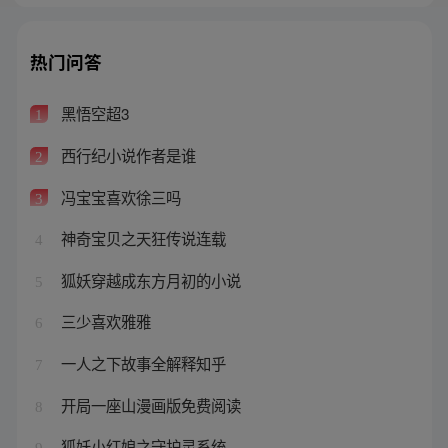
热门问答
黑悟空超3
1
西行纪小说作者是谁
2
冯宝宝喜欢徐三吗
3
神奇宝贝之天狂传说连载
4
狐妖穿越成东方月初的小说
5
三少喜欢雅雅
6
一人之下故事全解释知乎
7
开局一座山漫画版免费阅读
8
狐妖小红娘之守护灵系统
9