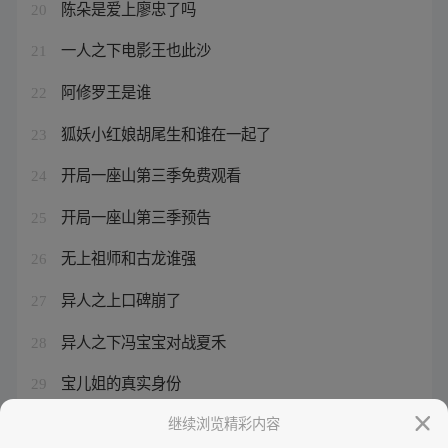
陈朵是爱上廖忠了吗
20
一人之下电影王也此沙
21
阿修罗王是谁
22
狐妖小红娘胡尾生和谁在一起了
23
开局一座山第三季免费观看
24
开局一座山第三季预告
25
无上祖师和古龙谁强
26
异人之上口碑崩了
27
异人之下冯宝宝对战夏禾
28
宝儿姐的真实身份
29
谷歌浏览器下载不了文件怎么办
继续浏览精彩内容
30