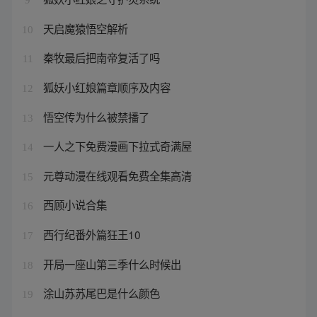
天启魔猿悟空解析
10
秦牧最后把南帝复活了吗
11
狐妖小红娘篇章顺序及内容
12
悟空传为什么被禁播了
13
一人之下免费漫画下拉式奇满屋
14
元尊动漫在线观看免费全集高清
15
西顾小说合集
16
西行纪番外篇狂王10
17
开局一座山第三季什么时候出
18
涂山苏苏尾巴是什么颜色
19