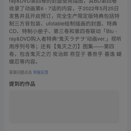
ray&DVD第四卷的封面使用插图，其BD第四卷
收录了动画第6 - 7话的内容，于2022年5月25日
发售并且开启预订，完全生产限定版特典包括特
制三方背包装、ufotable绘制插画的封面、特典
CD、特制小册子、第三卷和第四卷联动「Blu -
ray&DVD购入者特典“鬼灭ラヂヲ”动画ver.」视听
用序列号等；还有【鬼灭之刃】图集——第四
卷，包含鬼灭之刃 炭治郎 祢豆子 香奈乎 善逸 蝴
蝶忍等内容。
答案问题点击
举报反馈
提到的作品