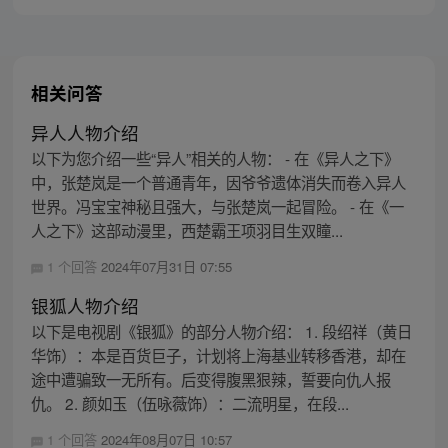
我只是想死，怎么就这么难呢？
相关问答
异人人物介绍
以下为您介绍一些“异人”相关的人物： - 在《异人之下》
中，张楚岚是一个普通青年，因爷爷遗体消失而卷入异人
世界。冯宝宝神秘且强大，与张楚岚一起冒险。 - 在《一
人之下》这部动漫里，西楚霸王项羽目生双瞳...
1 个回答
2024年07月31日 07:55
银狐人物介绍
以下是电视剧《银狐》的部分人物介绍： 1. 段绍祥（黄日
华饰）：本是百货巨子，计划将上海基业转移香港，却在
途中遭骗致一无所有。后变得腹黑狠辣，誓要向仇人报
仇。 2. 颜如玉（伍咏薇饰）：二流明星，在段...
1 个回答
2024年08月07日 10:57