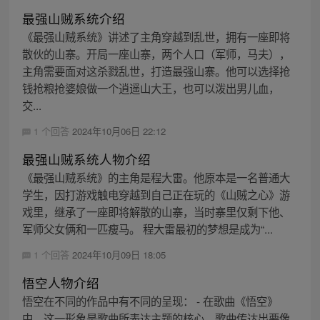
最强山贼系统介绍
《最强山贼系统》讲述了主角穿越到乱世，拥有一座即将
散伙的山寨。开局一座山寨，两个人口（军师，马夫），
主角需要面对这杀戮乱世，打造最强山寨。他可以选择抢
钱抢粮抢婆娘做一个逍遥山大王，也可以泼出男儿血，
交...
1 个回答
2024年10月06日 22:12
最强山贼系统人物介绍
《最强山贼系统》的主角是程大雷。他原本是一名普通大
学生，因打游戏触电穿越到自己正在玩的《山贼之心》游
戏里，继承了一座即将解散的山寨，当时寨里仅剩下他、
军师父女俩和一匹瘦马。 程大雷最初的梦想是成为“...
1 个回答
2024年10月09日 18:05
悟空人物介绍
悟空在不同的作品中有不同的呈现： - 在歌曲《悟空》
中，这一形象是歌曲所表达主题的核心，歌曲传达出要像