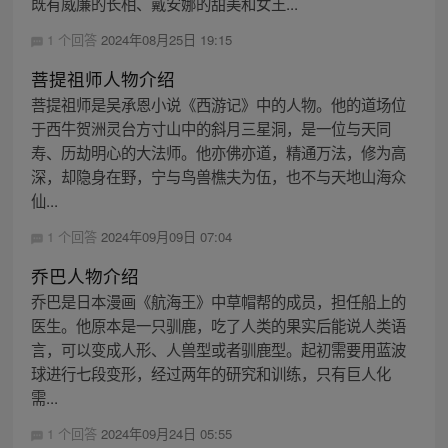
既有威廉的长相、戴安娜的甜美和女王...
1 个回答
2024年08月25日 19:15
菩提祖师人物介绍
菩提祖师是吴承恩小说《西游记》中的人物。他的道场位
于西牛贺洲灵台方寸山中的斜月三星洞，是一位与天同
寿、历劫明心的大法师。他亦佛亦道，精通万法，修为高
深，却隐身在野，宁与鸟兽樵夫为伍，也不与天地山海众
仙...
1 个回答
2024年09月09日 07:04
乔巴人物介绍
乔巴是日本漫画《航海王》中草帽帮的成员，担任船上的
医生。他原本是一只驯鹿，吃了人类的果实后能说人类语
言，可以变成人形、人兽型或者驯鹿型。起初需要用蓝波
球进行七段变形，经过两年的研究和训练，只有巨人化
需...
1 个回答
2024年09月24日 05:55