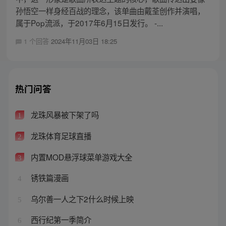
孙悟空一样身经百战的理念，该单曲由戴荃创作并演唱，
属于Pop流派，于2017年6月15日发行。 -...
1 个回答
2024年11月03日 18:25
热门问答
龙珠风暴被下架了吗
1
龙珠体育足球直播
2
内置MOD悬浮球菜单游戏大全
3
锈铁篇漫画
4
乌尔善一人之下2什么时候上映
5
西行纪第一季简介
6