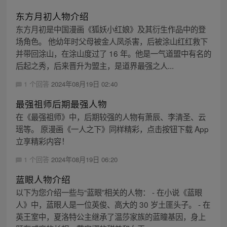
东方月初人物介绍
东方月初是中国漫画《狐妖小红娘》及其衍生作品中的登
场角色。 他幼年时父母被金人凤杀害，后被涂山红红救下
并带回涂山，在涂山度过了 16 年。他是一气道盟中有名的
后起之秀，后来晋升为盟主，是道界最强之人...
1 个回答
2024年08月19日 02:40
最强祖师后期最强人物
在《最强祖师》中，后期较强的人物有萧辰、李清圣、云
瑶等。 原漫画《一人之下》同样精彩，点击按钮下载 App
立享精彩内容！
1 个回答
2024年08月19日 06:20
蓝眼人物介绍
以下为您介绍一些与“蓝眼”相关的人物： - 在小说《蓝眼
人》中，蓝眼人是一位英俊、高大的 30 岁土匪头子。 - 在
英王室中，夏洛特公主继承了温莎家族的蓝瞳基因，身上