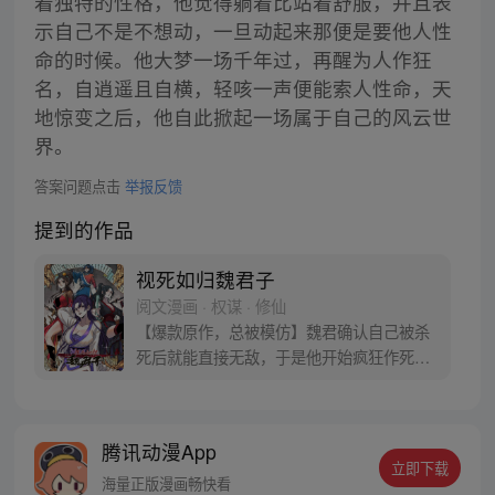
着独特的性格，他觉得躺着比站着舒服，并且表
示自己不是不想动，一旦动起来那便是要他人性
命的时候。他大梦一场千年过，再醒为人作狂
名，自逍遥且自横，轻咳一声便能索人性命，天
地惊变之后，他自此掀起一场属于自己的风云世
界。
答案问题点击
举报反馈
提到的作品
视死如归魏君子
阅文漫画 · 权谋 · 修仙
【爆款原作，总被模仿】魏君确认自己被杀
死后就能直接无敌，于是他开始疯狂作死。
然后，他发现这个世界有毒。 他把纨绔干翻
在地，纨绔夸他打得好，最好再来一巴掌。
他把狗皇帝骂到狗血淋头，狗皇帝竟发誓护
腾讯动漫App
他一世周全。 他替天煞孤星女神捕撑腰，神
立即下载
捕表示这辈子只能以身相许。魏君：别闹！
海量正版漫画畅快看