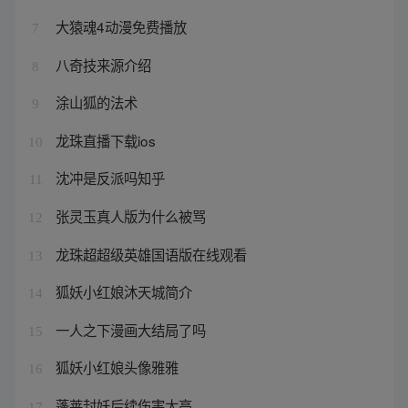
大猿魂4动漫免费播放
7
八奇技来源介绍
8
涂山狐的法术
9
龙珠直播下载ios
10
沈冲是反派吗知乎
11
张灵玉真人版为什么被骂
12
龙珠超超级英雄国语版在线观看
13
狐妖小红娘沐天城简介
14
一人之下漫画大结局了吗
15
狐妖小红娘头像雅雅
16
蓬莱封妖后续伤害太高
17