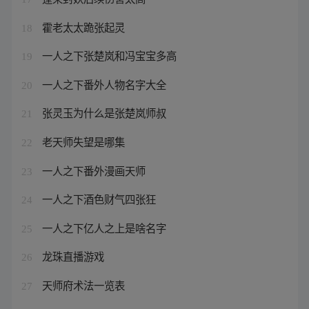
霍老太太跪张起灵
18
一人之下张楚岚和冯宝宝多高
19
一人之下番外人物名字大全
20
张灵玉为什么是张楚岚师叔
21
老天师失望是哪集
22
一人之下番外漫画天师
23
一人之下酒色财气四张狂
24
一人之下亿人之上是啥名字
25
龙珠直播游戏
26
天师府术法一览表
27