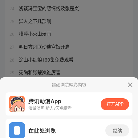
浅谈冯宝宝的感情线及张楚岚
24
异人之下几部啊
25
噗噗小火山漫画
26
明日方舟联动迷宫饭开启
27
涂山小红娘160集免费观看
28
宛陶和张楚岚谁厉害
29
黑神话悟空会登陆switch吗
继续浏览精彩内容
30
腾讯动漫App
打开APP
海量漫画 新人7天免费看
腾讯漫画
起点读书
QQ阅读
网站备案/许可证号：粤B2-20090059-5
在此处浏览
继续
Copyright©1998 - 2026 Tencent. All Rights Reserved