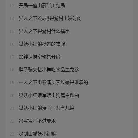
开局一座山薛半川结局
13
异人之下2决战碧游村上映时间
14
异人之下碧游村什么播出
15
狐妖小红娘杨幂的衣服
16
黑神话悟空预售开启
17
胖子骗失忆小舞吃水晶血龙参
18
一人之下电影演员表风豪是谁演的
19
狐妖小红娘军娘土狗篇主题曲
20
狐妖小红娘漫画一共有几篇
21
冯宝宝打不过夏禾
22
灵剑山狐妖小红娘
23