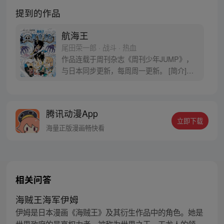
提到的作品
航海王
尾田荣一郎 · 战斗 · 热血
作品连载于周刊杂志《周刊少年JUMP》，
与日本同步更新，每周周一更新。 [简介]有
一个梦想成为海盗的少年叫路飞，他因误
食“恶魔果实”而成为了橡皮人，在获得超人
能力的同时付出了一辈子无法游泳的代价。
腾讯动漫App
十年后，路飞为实现与因救他而断臂的杰克
立即下载
斯的约定而出海，开始了以成为海盗王为目
海量正版漫画畅快看
标的伟大的冒险旅程！
相关问答
海贼王海军伊姆
伊姆是日本漫画《海贼王》及其衍生作品中的角色。她是