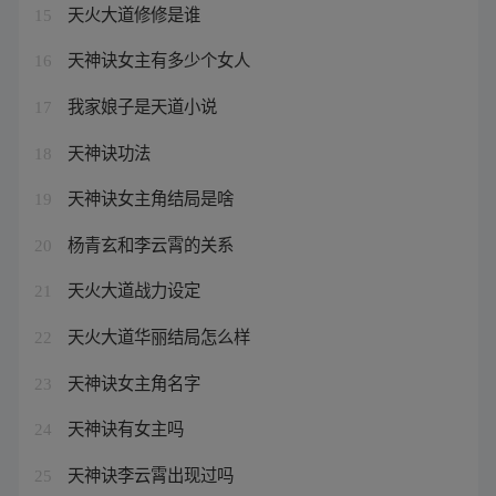
天火大道修修是谁
15
天神诀女主有多少个女人
16
我家娘子是天道小说
17
天神诀功法
18
天神诀女主角结局是啥
19
杨青玄和李云霄的关系
20
天火大道战力设定
21
天火大道华丽结局怎么样
22
天神诀女主角名字
23
天神诀有女主吗
24
天神诀李云霄出现过吗
25