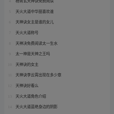
杨青玄天神诀免费阅读
4
天火大道中华丽喜欢谁
5
天神诀女主是谁的女儿
6
天火大道称号
7
天神决免费阅读太一生水
8
太一神是天神之王吗
9
天神诀的女主
10
天神诀李云霄出现在多少章
11
天神诀好看么
12
天火大道角色介绍
13
天火大道蓝绝身边的阴影
14