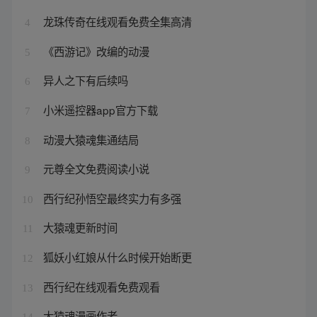
龙珠传奇在线观看免费全集高清
4
《西游记》改编的动漫
5
异人之下有后续吗
6
小米遥控器app官方下载
7
动漫大猿魂集通结局
8
元尊全文免费阅读小说
9
西行纪孙悟空最终实力有多强
10
大猿魂更新时间
11
狐妖小红娘从什么时候开始断更
12
西行纪在线观看免费观看
13
大猿魂漫画作者
14