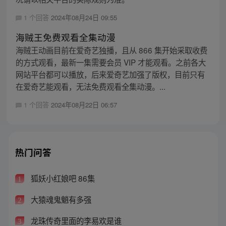
1 个回答
2024年08月24日 09:55
海贼王免费观看全集动漫
海贼王动画目前在爱奇艺独播，且从 866 集开始采取收费
的方式观看，最新一集需要会员 VIP 才能观看。之前各大
网站平台都可以播放，后来爱奇艺加强了版权，目前只有
在爱奇艺能观看，无法免费观看全集动漫。...
1 个回答
2024年08月22日 06:57
热门问答
狐妖小红娘吧 86集
1
大猿魂鬼魈有多强
2
龙珠传奇里面的李易欢是谁
3