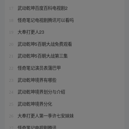
武动乾坤百度百科电视剧2
17
怪奇笔记电视剧腾讯可以看吗
18
大奉打更人23
19
武动乾坤5百朝大战免费观看
20
武动乾坤5百朝大战第三集
21
怪奇笔记演员表蒲巴甲
22
武动乾坤境界有哪些
23
武动乾坤境界划分与介绍
24
武动乾坤境界分化
25
大奉打更人第一季许七安妹妹
26
怪奇笔记电视剧腾讯
27