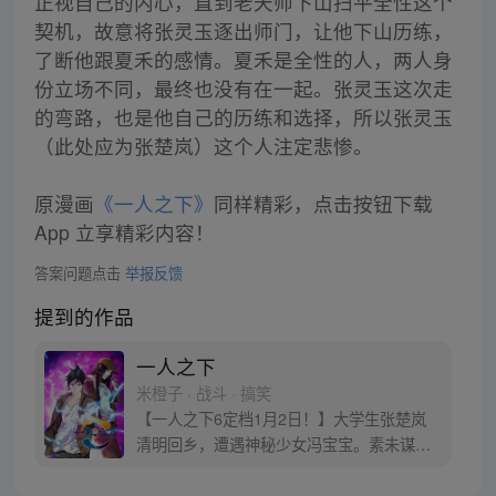
正视自己的内心，直到老天师下山扫平全性这个
契机，故意将张灵玉逐出师门，让他下山历练，
了断他跟夏禾的感情。夏禾是全性的人，两人身
份立场不同，最终也没有在一起。张灵玉这次走
的弯路，也是他自己的历练和选择，所以张灵玉
（此处应为张楚岚）这个人注定悲惨。
原漫画
《一人之下》
同样精彩，点击按钮下载
App 立享精彩内容！
答案问题点击
举报反馈
提到的作品
一人之下
米橙子 · 战斗 · 搞笑
【一人之下6定档1月2日！】大学生张楚岚
清明回乡，遭遇神秘少女冯宝宝。素未谋面
的冯宝宝却对张楚岚异常熟悉，并将其带去
自己打工的快递公司。为了帮冯宝宝寻找她