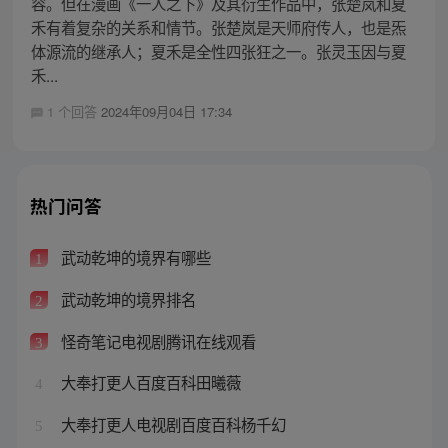
容。但在漫画《一人之下》及其衍生作品中，张楚岚和夏
禾有着复杂的关系和情节。张楚岚是天师府传人，也是炁
体源流的继承人；夏禾是全性四张狂之一。张灵玉因与夏
禾...
1 个回答
2024年09月04日 17:34
热门问答
武动乾坤的境界有哪些
1
武动乾坤的境界排名
2
怪奇笔记电视剧腾讯在线观看
3
大奉打更人百度百科田曦薇
4
大奉打更人电视剧百度百科杨千幻
5