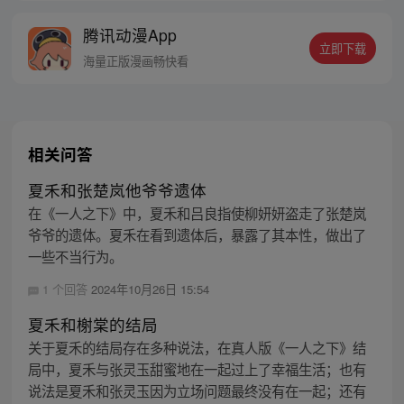
的身世，也为了查清自己与爷爷身上的秘
腾讯动漫App
密，张楚岚的生活被彻底颠覆，与冯宝宝一
立即下载
同踏上“异人”之旅。
海量正版漫画畅快看
相关问答
夏禾和张楚岚他爷爷遗体
在《一人之下》中，夏禾和吕良指使柳妍妍盗走了张楚岚
爷爷的遗体。夏禾在看到遗体后，暴露了其本性，做出了
一些不当行为。
1 个回答
2024年10月26日 15:54
夏禾和榭棠的结局
关于夏禾的结局存在多种说法，在真人版《一人之下》结
局中，夏禾与张灵玉甜蜜地在一起过上了幸福生活；也有
说法是夏禾和张灵玉因为立场问题最终没有在一起；还有