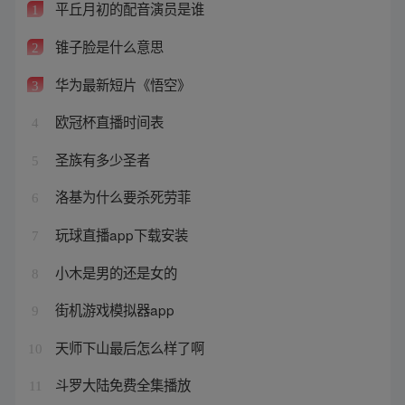
平丘月初的配音演员是谁
1
锥子脸是什么意思
2
华为最新短片《悟空》
3
欧冠杯直播时间表
4
圣族有多少圣者
5
洛基为什么要杀死劳菲
6
玩球直播app下载安装
7
小木是男的还是女的
8
街机游戏模拟器app
9
天师下山最后怎么样了啊
10
斗罗大陆免费全集播放
11