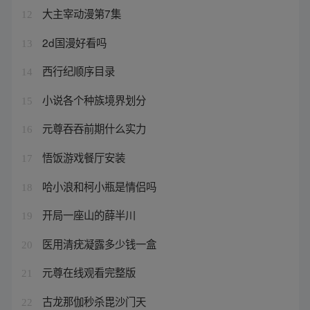
大主宰动漫第7集
12
2d国漫好看吗
13
西行纪顺序目录
14
小说各个种族境界划分
15
元尊吞吞前期什么实力
16
悟饭游戏餐厅安装
17
哈小浪和柯小瓶是情侣吗
18
开局一座山的薛半川
19
医用清疣凝露多少钱一盒
20
元尊在线观看完整版
21
古龙那伽秒杀毘沙门天
22