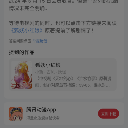
2024 年 6 月 15 日会员收官。但整个系列的完结
情况未完全明确。
等待电视剧的同时，也可以点击下方链接来阅读
《狐妖小红娘》
原著提前了解剧情了！
答案问题点击
举报反馈
提到的作品
狐妖小红娘
小新 · 古风 · 妖怪
【电视剧《天地剑心》《淮水竹亭》原著漫
画，剑心对应章节指路：39-85，淮水对应
章节指路272-301】 迷糊萝莉小狐妖，正太
道士没节操。自古人妖生死恋，千载孽缘一
线牵。（每周周四更新。）
腾讯动漫App
立即下载
海量正版漫画畅快看