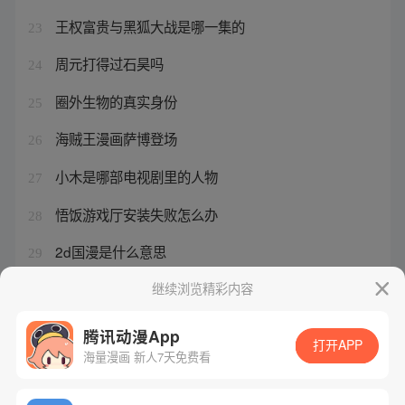
王权富贵与黑狐大战是哪一集的
23
周元打得过石昊吗
24
圈外生物的真实身份
25
海贼王漫画萨博登场
26
小木是哪部电视剧里的人物
27
悟饭游戏厅安装失败怎么办
28
2d国漫是什么意思
29
西行纪漫画有几部评论
继续浏览精彩内容
30
腾讯动漫App
打开APP
海量漫画 新人7天免费看
腾讯漫画
起点读书
QQ阅读