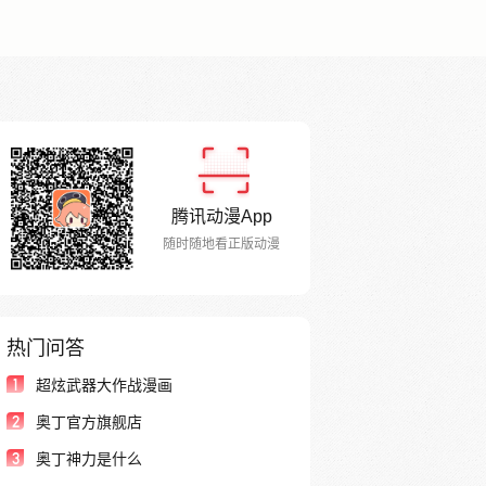
腾讯动漫App
随时随地看正版动漫
热门问答
1
超炫武器大作战漫画
2
奥丁官方旗舰店
3
奥丁神力是什么