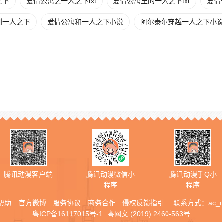
之下
爱情公寓之一人之下txt
爱情公寓里的一人之下txt
爱情
则一人之下
爱情公寓和一人之下小说
阿尔泰尔穿越一人之下小
腾讯动漫客户端
腾讯动漫微信小
腾讯动漫手Q小
程序
程序
帮助
官方微博
服务协议
商务合作
侵权反馈指引
联系方式：
ac_
粤ICP备16117015号-1
粤网文 (2019) 2460-563号