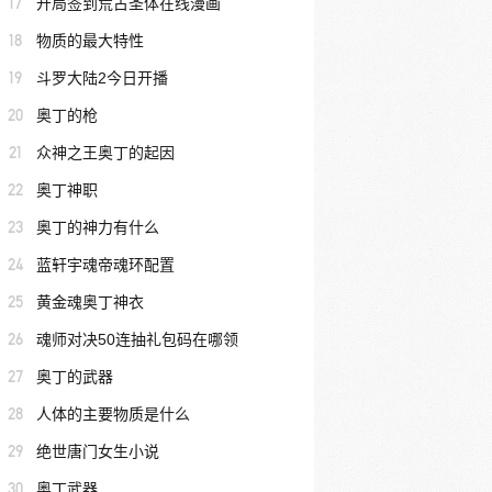
17
开局签到荒古圣体在线漫画
18
物质的最大特性
19
斗罗大陆2今日开播
20
奥丁的枪
21
众神之王奥丁的起因
22
奥丁神职
23
奥丁的神力有什么
24
蓝轩宇魂帝魂环配置
25
黄金魂奥丁神衣
26
魂师对决50连抽礼包码在哪领
27
奥丁的武器
28
人体的主要物质是什么
29
绝世唐门女生小说
30
奥丁武器