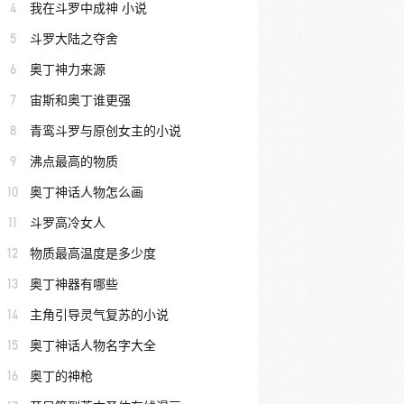
4
我在斗罗中成神 小说
5
斗罗大陆之夺舍
6
奥丁神力来源
7
宙斯和奥丁谁更强
8
青鸾斗罗与原创女主的小说
9
沸点最高的物质
10
奥丁神话人物怎么画
11
斗罗高冷女人
12
物质最高温度是多少度
13
奥丁神器有哪些
14
主角引导灵气复苏的小说
15
奥丁神话人物名字大全
16
奥丁的神枪