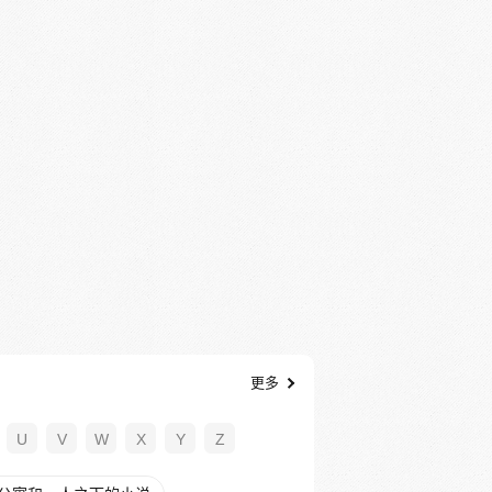
更多
U
V
W
X
Y
Z