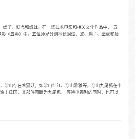
蛇、蝎子、壁虎和蟾蜍。在一些武术电影和相关文化作品中，“五
电影《五毒》中，五位师兄分别擅长蜈蚣、蛇、蝎子、壁虎和蛤
，涂山存在着狐妖，如涂山红红、涂山雅雅等。涂山九尾狐在中
涂山氏国，其部族图腾为九尾狐。 等待电视剧的同时，也可以