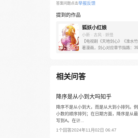
举报反馈
答案问题点击
提到的作品
狐妖小红娘
小新 · 古风 · 妖怪
【电视剧《天地剑心》《淮水竹
著漫画，剑心对应章节指路：39-
水对应章节指路272-301】 迷
妖，正太道士没节操。自古人妖
恋，千载孽缘一线牵。（每周周
新。）
相关问答
降序是从小到大吗知乎
降序不是从小到大，而是从大到小排列。例
小数的顺序排列；在日期方面，降序是从最
写到A。在计...
1个回答
2024年11月02日 06:47