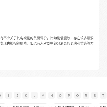
有不少关于其电视剧的负面评价，比如剧情魔改，存在较多漏洞
表现也被指辣眼睛。但也有人对剧中部分演员的表演和妆造等方
H
I
J
K
L
M
N
O
P
Q
R
S
T