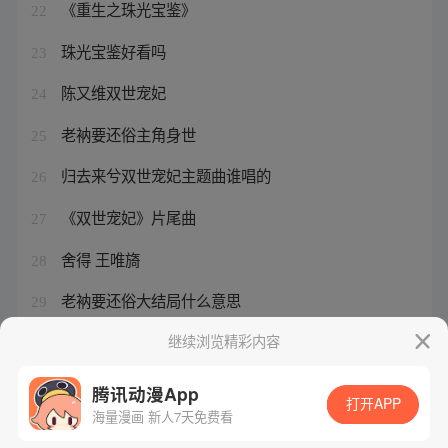
《重生之珠光宝鉴》
22
珠光宝鉴好看吗
23
陈又维双世宠妃
24
老衲要还俗主角身世
25
归去来兮双世宠妃主题曲谁唱的
26
《双世宠妃》片尾曲
27
舍得 王唯旖
28
老衲要还俗大结局什么意思
29
《双世宠妃2》
继续浏览精彩内容
30
腾讯动漫App
打开APP
海量漫画 新人7天免费看
腾讯漫画
起点读书
QQ阅读