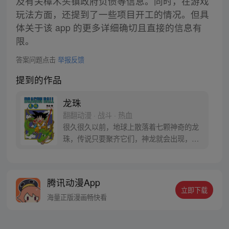
及有关樟木头镇政府负债等信息。同时，在游戏
玩法方面，还提到了一些项目开工的情况。但具
体关于该 app 的更多详细确切且直接的信息有
限。
答案问题点击
举报反馈
提到的作品
龙珠
翻翻动漫 · 战斗 · 热血
很久很久以前，地球上散落着七颗神奇的龙
珠，传说只要聚齐它们，神龙就会出现，并
可以为人实现一个愿望。为了寻找龙珠，布
尔玛和孙悟空踏上了奇妙的寻珠之旅……
腾讯动漫App
立即下载
海量正版漫画畅快看