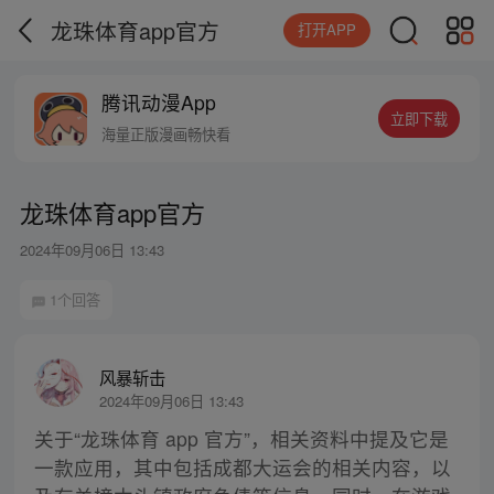
龙珠体育app官方
打开APP
腾讯动漫App
立即下载
海量正版漫画畅快看
龙珠体育app官方
2024年09月06日 13:43
1个回答
风暴斩击
2024年09月06日 13:43
关于“龙珠体育 app 官方”，相关资料中提及它是
一款应用，其中包括成都大运会的相关内容，以