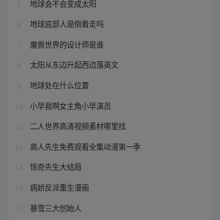
地球会不会变成太阳
5
地球底部人是倒着走吗
6
魔兽世界的设计师是谁
7
太阳从东边升起西边落英文
8
地球处在什么位置
9
小早我啊女主角小早演员
10
二人世界高清视频素材哪里找
11
高人先生免费观看全集动漫第一季
12
惊奇先生大结局
13
病娇反派重生漫画
14
暴雪三大创始人
15