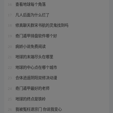
查看地球每个角落
16
凡人后面为什么烂了
17
修真聊天群宋书航的灵鬼找到吗
18
奇门遁甲排盘软件哪个好
19
病娇小说免费阅读
20
地球的末端尽头在哪里
21
地球的中心点在哪个城市
22
合体逍遥阴阳双修决动漫
23
奇门遁甲最好的老师
24
地球的终点是铁岭
25
我被冤枉退宗门 你说我变心
26