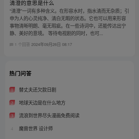
清澄的意思是什么
“清澄”一词有多种含义。在形容水时，指水清而无杂质；引
申为人的心灵纯净、清白无暇的状态。它也可以用来形容
事物清晰明朗、毫无瑕疵。在一些诗词中，还能传达出宁
静、美好的意境。 等待电视剧的同时，也可...
1 个回答
2024年09月26日 08:17
热门问答
替丈夫还欠款日剧
1
地球天边是在什么地方
2
流浪到世界尽头漫画免费阅读
3
魔兽世界 设计师
4