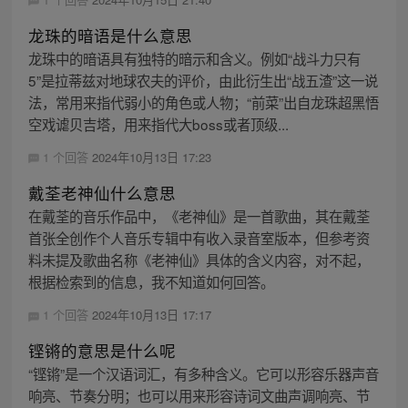
龙珠的暗语是什么意思
龙珠中的暗语具有独特的暗示和含义。例如“战斗力只有
5”是拉蒂兹对地球农夫的评价，由此衍生出“战五渣”这一说
法，常用来指代弱小的角色或人物；“前菜”出自龙珠超黑悟
空戏谑贝吉塔，用来指代大boss或者顶级...
1 个回答
2024年10月13日 17:23
戴荃老神仙什么意思
在戴荃的音乐作品中，《老神仙》是一首歌曲，其在戴荃
首张全创作个人音乐专辑中有收入录音室版本，但参考资
料未提及歌曲名称《老神仙》具体的含义内容，对不起，
根据检索到的信息，我不知道如何回答。
1 个回答
2024年10月13日 17:17
铿锵的意思是什么呢
“铿锵”是一个汉语词汇，有多种含义。它可以形容乐器声音
响亮、节奏分明；也可以用来形容诗词文曲声调响亮、节