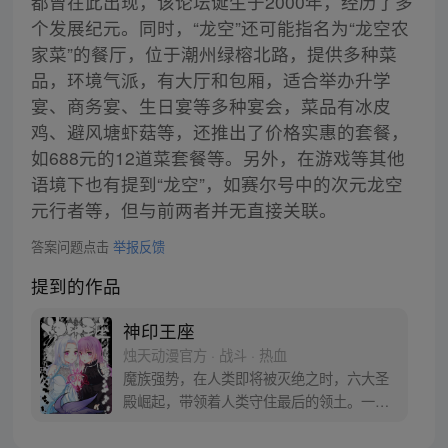
都曾在此出现，该论坛诞生于2000年，经历了多
个发展纪元。同时，“龙空”还可能指名为“龙空农
家菜”的餐厅，位于潮州绿榕北路，提供多种菜
品，环境气派，有大厅和包厢，适合举办升学
宴、商务宴、生日宴等多种宴会，菜品有冰皮
鸡、避风塘虾菇等，还推出了价格实惠的套餐，
如688元的12道菜套餐等。另外，在游戏等其他
语境下也有提到“龙空”，如赛尔号中的次元龙空
元行者等，但与前两者并无直接关联。
答案问题点击
举报反馈
提到的作品
神印王座
烛天动漫官方 · 战斗 · 热血
魔族强势，在人类即将被灭绝之时，六大圣
殿崛起，带领着人类守住最后的领土。一名
少年，为救母加入骑士圣殿，奇迹、诡计，
不断在他身上上演。在这人类6大圣殿与魔族