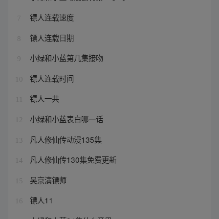
镖人连载速度
7
镖人连载日期
8
小绿和小蓝第几集接吻
9
镖人连载时间
10
镖人一共
11
小绿和小蓝表白哪一话
12
凡人修仙传动漫135集
13
凡人修仙传130集免费更新
14
吴京演镖师
15
镖人11
16