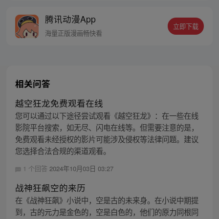
72柱魔神相互倾轧的世界，他能否登上象征
腾讯动漫App
着骑士最高荣耀的神印王座？
立即下载
海量正版漫画畅快看
相关问答
越空狂龙免费观看在线
您可以通过以下途径尝试观看《越空狂龙》：在一些在线
影院平台搜索，如无尽、闪电在线等。但需要注意的是，
免费观看未经授权的影片可能涉及侵权等法律问题。建议
您选择合法合规的渠道观看。
1 个回答
2024年10月03日 03:27
战神狂飙空的来历
在《战神狂飙》小说中，空是古的未来身。在小说中期提
到，古的元力是金色的，空是白色的，他们的原力同根同