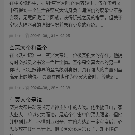
在相关资料中，提到“空冥大陆”的内容较少。仅在资料 2
中有提到一个生活在空冥大陆身负血海深仇的废柴少年东
方羽，无意间激活了阴戒，获得阴戒之灵的指导。但关于
空冥大陆本身的详细情况并未有更多的介绍。 ...
1 个回答
2024年08月31日 08:05
空冥大帝和圣帝
在《妖神记》中，空冥大帝是一位极其强大的存在。他拥
有时空妖灵之书这一绝世宝物。圣帝是空冥大帝的另一种
称呼，他是妖神界的至高级别身份，具有强大的力量和至
高无上的地位。 聂离在前世作为空冥大帝时，曾遭到...
1 个回答
2024年08月28日 22:38
空冥大帝是谁
空冥大帝是动漫《万界神主》中的人物。他坐拥江山，家
大业大，单以实力而论，是这个宇宙中的顶尖强者，但他
并非创业者，不懂创业艰辛，在修为达到一定程度后，心
思多放在其他事情上。他虽有众多后宫女子，却不懂得