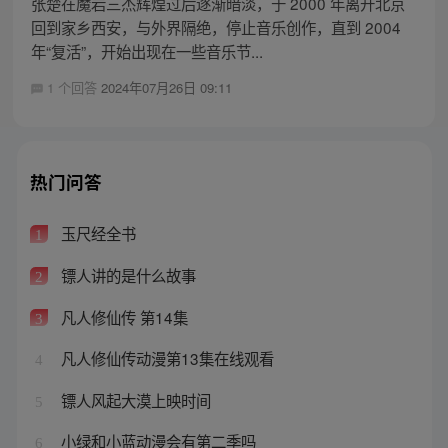
张楚在魔岩三杰辉煌过后逐渐暗淡，于 2000 年离开北京
回到家乡西安，与外界隔绝，停止音乐创作，直到 2004
年“复活”，开始出现在一些音乐节...
1 个回答
2024年07月26日 09:11
热门问答
玉尺经全书
1
镖人讲的是什么故事
2
凡人修仙传 第14集
3
凡人修仙传动漫第13集在线观看
4
镖人风起大漠上映时间
5
小绿和小蓝动漫会有第二季吗
6