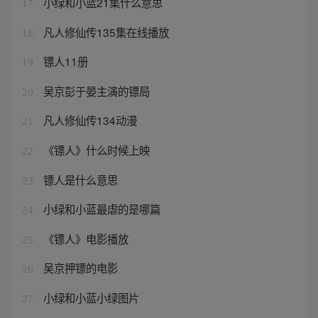
小绿和小蓝21集什么意思
17
凡人修仙传135集在线播放
18
镖人11册
19
吴京彭于晏主演的镖局
20
凡人修仙传134动漫
21
《镖人》什么时候上映
22
镖人是什么意思
23
小绿和小蓝最虐的是哪篇
24
《镖人》电影播放
25
吴京押镖的电影
26
小绿和小蓝小绿图片
27