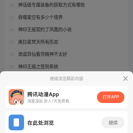
神话级专属装备的获取方式有哪些
24
吞噬星空有多少个境界
25
神印王座契约了凤凰的小说
26
奥拉星梵天所有形态
27
诡道异仙看完精神不太好
28
神印王座之签到系统
29
帝临鸿蒙内容简介
继续浏览精彩内容
30
腾讯动漫App
打开APP
海量漫画 新人7天免费看
腾讯漫画
起点读书
QQ阅读
网站备案/许可证号：粤B2-20090059-5
在此处浏览
继续
Copyright©1998 - 2026 Tencent. All Rights Reserved