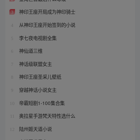
神印王座开局成为神印骑士
3
从神印王座开始签到的小说
4
李七夜电视剧全集
5
神仙道三维
6
神话级联盟女主
7
神印王座圣采儿壁纸
8
穿越神话小说女主
9
帝霸短剧1-100集合集
10
奥拉星手游梵天特性选什么
11
陆州姬天道小说
12