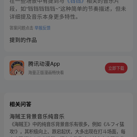
在一些场景中有提到与
《铛铛》
相关的音乐片
段，如“铛铛铛铛铛~”这种简单的节奏描述，但未
详细提及音乐本身更多特性。
答案问题点击
举报反馈
提到的作品
腾讯动漫App
立即下载
海量正版漫画畅快看
相关问答
海贼王背景音乐纯音乐
《海贼王》中的纯音乐背景音乐有很多，例如《ルフィ猛
攻!》，其积极向上、跌宕起伏，大多出现在打斗场面，每