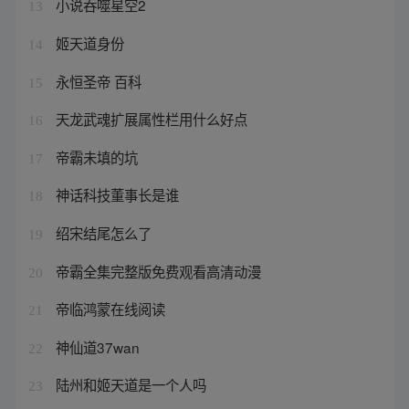
小说吞噬星空2
13
姬天道身份
14
永恒圣帝 百科
15
天龙武魂扩展属性栏用什么好点
16
帝霸未填的坑
17
神话科技董事长是谁
18
绍宋结尾怎么了
19
帝霸全集完整版免费观看高清动漫
20
帝临鸿蒙在线阅读
21
神仙道37wan
22
陆州和姬天道是一个人吗
23