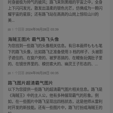
时身披极为帅气的披风；路飞来到黑暗的宇宙之中，全身
上下闪闪发光，散发出温柔的银色光芒，仿佛成为一颗闪
耀宇宙的星辰；还有路飞站在高高的山岗上惊叹山川的
美...
1 个回答
2024年09月28日 03:39
海贼王图片 霸气路飞头像
为您找到一些路飞的头像相关信息。有日本画师ももも笔
下的路飞头像，比如路飞正准备使用 3 档的样子、头被影
子遮住的、在窗户旁的、被罗恶搞的、在鲤鱼玩偶肚子里
的、在镜世界里的、模仿索大的、幽灵王子形态的、...
1 个回答
2024年09月28日 00:35
路飞图片超清霸气图片
以下为您提供一些路飞的超清霸气图片相关信息。路飞是
《海贼王》中的主人公，他有多种展现霸气的形象。例
如，在一些图片中路飞呈现出四档状态，这是他师从雷利
时开发的新技能。还有一些图片中，路飞打扮成海贼王的