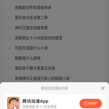
吞噬星空所有等级寿命
22
我天命大反派第二季
23
神印王座在线看免费
24
宋朝燕云十六州是现在的哪里
25
司徒无双是什么小说
26
跑酷是什么游戏
27
我的弟子都大佬第五动漫
28
穿越神印王座成为采儿的姐姐小说
29
冰雪神途打金版
继续浏览精彩内容
30
腾讯动漫App
打开APP
海量漫画 新人7天免费看