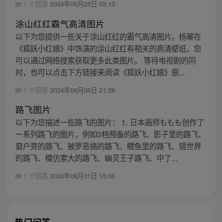
1 个回答
2024年09月25日 03:13
涂山红红霸气高清图片
以下为您提供一些关于涂山红红的霸气高清图片。杨幂在
《狐妖小红娘》中饰演的涂山红红有相关的高清壁纸，您
可以通过网络搜索获取更多此类图片。 等待电视剧的同
时，也可以点击下方链接来阅读《狐妖小红娘》原...
1 个回答
2024年09月06日 21:28
路飞图片
以下为您描述一些路飞的图片： 1. 日本画师ももも创作了
一系列路飞的图片，例如3档预备的路飞、影子里的路飞、
窗户旁的路飞、被罗恶搞的路飞、鲤鱼里的路飞、镜世界
的路飞、模仿索大的路飞、幽灵王子路飞、中了...
1 个回答
2024年08月31日 15:06
热门问答