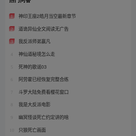
神印王座2皓月当空最新章节
1
道诡异仙全文阅读无广告
2
我反派师弟赢凡
3
神仙道秘境怎么走
4
死神的歌谣03
5
阿劳霍已经恢复完整合练
6
斗罗大陆免费看樱花窗口
7
我是大反派电影
8
幽冥怪谈死亡约定讲的啥
9
只狼死亡画面
10