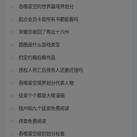
吞噬星空的世界篇境界划分
11
起点会员卡是所有书都能看吗
12
宋徽宗收回了燕云十六州
13
跑酷是什么游戏类型
14
约定约翰伯格作品
15
债权人死亡后债务人还要还钱吗
16
吞噬星空境界划分代表人物
17
徒弟个个都是大佬漫画
18
陆州和九个徒弟免费阅读
19
终章免费阅读
20
吞噬星空级别划分标准
21