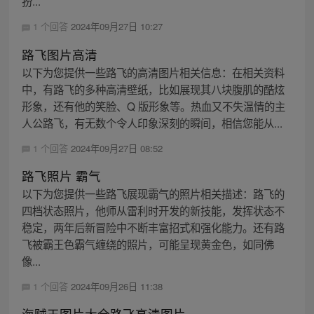
扮...
1 个回答
2024年09月27日 10:27
路飞图片高清
以下为您提供一些路飞的高清图片相关信息：在相关资料
中，有路飞的多种高清壁纸，比如展现其八块腹肌的酷炫
形象，还有他的笑脸、Q 版形象等。热血又不失温情的主
人公路飞，有无数个令人印象深刻的瞬间，相信您能从...
1 个回答
2024年09月27日 08:52
路飞照片 霸气
以下为您提供一些路飞展现霸气的照片相关描述：路飞的
四档状态照片，他师从雷利时开发的新技能，发挥状态不
稳定，两年后新冒险中不断丰富招式和强化能力。还有路
飞被霸王色霸气缠绕的照片，可能呈现黄金色，如同佛
像...
1 个回答
2024年09月26日 11:38
海贼王图片大全路飞高清图片