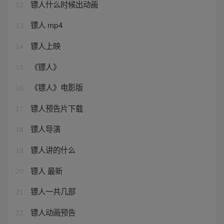
镖人什么时候出动画
12
镖人 mp4
13
镖人上映
14
《镖人》
15
《镖人》电影版
16
镖人预告片下载
17
镖人导演
18
镖人讲的什么
19
镖人 最新
20
镖人一共几部
21
镖人动画预告
22