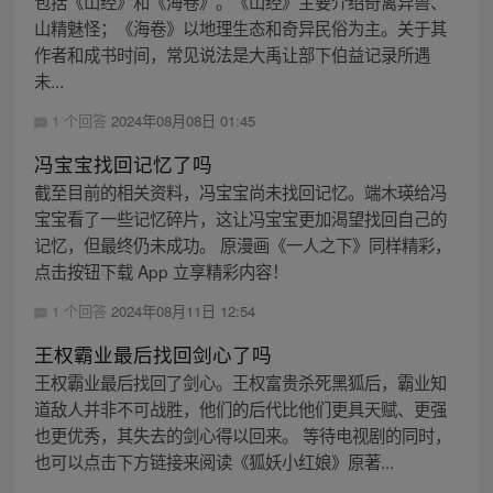
包括《山经》和《海卷》。《山经》主要介绍奇禽异兽、
山精魅怪；《海卷》以地理生态和奇异民俗为主。关于其
作者和成书时间，常见说法是大禹让部下伯益记录所遇
未...
1 个回答
2024年08月08日 01:45
冯宝宝找回记忆了吗
截至目前的相关资料，冯宝宝尚未找回记忆。端木瑛给冯
宝宝看了一些记忆碎片，这让冯宝宝更加渴望找回自己的
记忆，但最终仍未成功。 原漫画《一人之下》同样精彩，
点击按钮下载 App 立享精彩内容！
1 个回答
2024年08月11日 12:54
王权霸业最后找回剑心了吗
王权霸业最后找回了剑心。王权富贵杀死黑狐后，霸业知
道敌人并非不可战胜，他们的后代比他们更具天赋、更强
也更优秀，其失去的剑心得以回来。 等待电视剧的同时，
也可以点击下方链接来阅读《狐妖小红娘》原著...