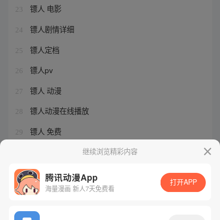
镖人 电影
23
镖人剧情详细
24
镖人定档
25
镖人pv
26
镖人 动漫
27
镖人动漫在线播放
28
镖人 免费
29
镖人什么时候完结
继续浏览精彩内容
30
腾讯动漫App
打开APP
海量漫画 新人7天免费看
腾讯漫画
起点读书
QQ阅读