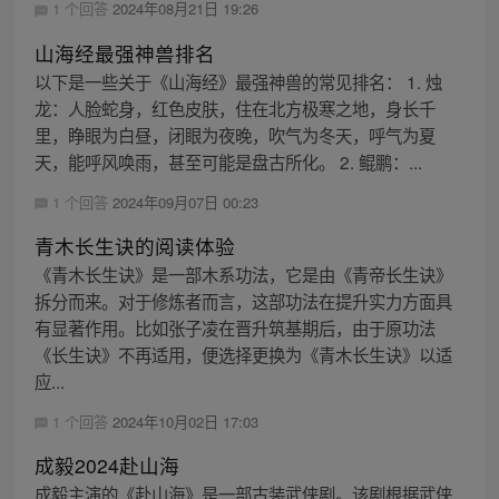
1 个回答
2024年08月21日 19:26
山海经最强神兽排名
以下是一些关于《山海经》最强神兽的常见排名： 1. 烛
龙：人脸蛇身，红色皮肤，住在北方极寒之地，身长千
里，睁眼为白昼，闭眼为夜晚，吹气为冬天，呼气为夏
天，能呼风唤雨，甚至可能是盘古所化。 2. 鲲鹏：...
1 个回答
2024年09月07日 00:23
青木长生诀的阅读体验
《青木长生诀》是一部木系功法，它是由《青帝长生诀》
拆分而来。对于修炼者而言，这部功法在提升实力方面具
有显著作用。比如张子凌在晋升筑基期后，由于原功法
《长生诀》不再适用，便选择更换为《青木长生诀》以适
应...
1 个回答
2024年10月02日 17:03
成毅2024赴山海
成毅主演的《赴山海》是一部古装武侠剧。该剧根据武侠