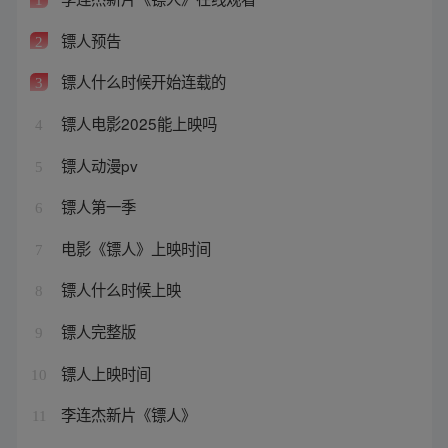
镖人预告
2
镖人什么时候开始连载的
3
镖人电影2025能上映吗
4
镖人动漫pv
5
镖人第一季
6
电影《镖人》上映时间
7
镖人什么时候上映
8
镖人完整版
9
镖人上映时间
10
李连杰新片《镖人》
11