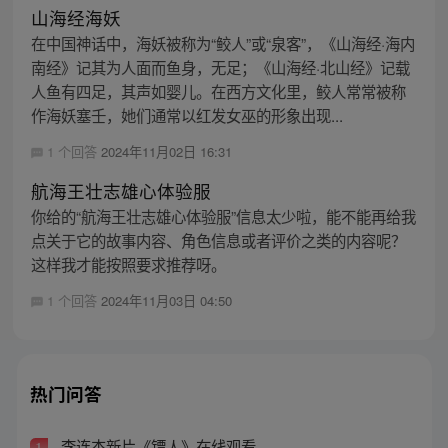
山海经海妖
在中国神话中，海妖被称为“鲛人”或“泉客”，《山海经·海内
南经》记其为人面而鱼身，无足；《山海经·北山经》记载
人鱼有四足，其声如婴儿。在西方文化里，鲛人常常被称
作海妖塞壬，她们通常以红发女巫的形象出现...
1 个回答
2024年11月02日 16:31
航海王壮志雄心体验服
你给的“航海王壮志雄心体验服”信息太少啦，能不能再给我
点关于它的故事内容、角色信息或者评价之类的内容呢？
这样我才能按照要求推荐呀。
1 个回答
2024年11月03日 04:50
热门问答
李连杰新片《镖人》在线观看
1