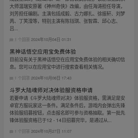
大师温瑞安原著《神州奇侠》改编，由任海涛担任导演，
刘芳担任编剧。主演包括成毅、古力娜扎、徐振轩、刘梦
芮、丁笑滢等，特别主演有陈钰琪、张智霖、邱心志、
吕...
1 个回答
2024年10月04日 01:31
黑神话悟空应用宝免费体验
目前没有关于黑神话悟空在应用宝免费体验的相关确切信
息。您可以在应用宝中进行搜索查看相关情况。
1 个回答
2024年10月06日 17:43
斗罗大陆魂师对决体验服资格申请
若要申请《斗罗大陆魂师对决》体验服资格，需满足是安
卓官方服玩家这一条件。满足条件后，游戏内会弹出先锋
体验服招募按钮，点击报名即可参与资格抽取。第一批先
锋体验服资格已于12 - 14日招募完毕，是通过从...
1 个回答
2024年10月27日 11:07