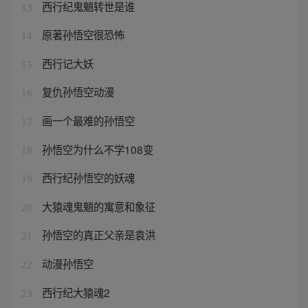
西行纪鬼魈转世是谁
13
原著孙悟空很恐怖
14
西行记大妖
15
复仇孙悟空动漫
16
画一个最难的孙悟空
17
孙悟空为什么不学108变
18
西行纪孙悟空的妖魂
19
大猿魂鬼魈的寓意和象征
20
孙悟空的真正父亲是袁洪
21
动漫孙悟空
22
西行纪大猿魂2
23