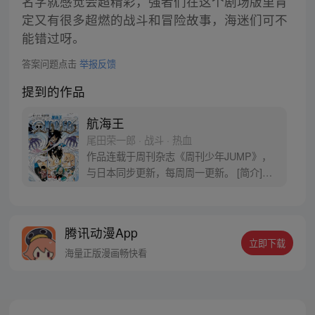
名字就感觉会超精彩，强者们在这个剧场版里肯
定又有很多超燃的战斗和冒险故事，海迷们可不
能错过呀。
答案问题点击
举报反馈
提到的作品
航海王
尾田荣一郎 · 战斗 · 热血
作品连载于周刊杂志《周刊少年JUMP》，
与日本同步更新，每周周一更新。 [简介]有
一个梦想成为海盗的少年叫路飞，他因误
食“恶魔果实”而成为了橡皮人，在获得超人
能力的同时付出了一辈子无法游泳的代价。
腾讯动漫App
十年后，路飞为实现与因救他而断臂的杰克
立即下载
斯的约定而出海，开始了以成为海盗王为目
海量正版漫画畅快看
标的伟大的冒险旅程！