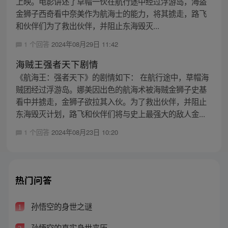
上映。电影讲述了草帽一伙在航行途中经过浮游岛，海盗
金狮子西奇看中奈美作为航海士的能力，将其掳走，路飞
和伙伴们为了救出伙伴，并阻止东海毁灭...
1 个回答
2024年08月29日 11:42
海贼王强者天下剧情
《航海王：强者天下》的剧情如下： 在航行途中，草帽海
贼团经过浮游岛。娜美因出色的航海术被海贼金狮子史基
看中并掳走，金狮子欲拉其入伙。为了救出伙伴，并阻止
东海毁灭计划，路飞和伙伴们将与史上最强大的敌人金...
1 个回答
2024年08月23日 10:20
热门问答
孙悟空的身世之谜
1
孙悟空的真实身世来历