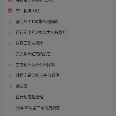
2
李一桐撩人吗
3
豪门狂少100集全部播放
4
西行纪中的大妖实力分段概括
5
快穿三部曲墨泠
6
东方树叶红茶的危害
7
东方树叶为什么不好喝
8
孙悟空是谁的儿子 连环画
9
徐三叠
10
西行纪鬼魈是谁
11
元尊3D版第二季免费观看
12