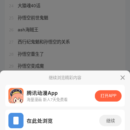
大猿魂40话
24
孙悟空前世鬼魈
25
ash海贼王
26
西行纪鬼魈和孙悟空的关系
27
孙悟空重生了
28
孙悟空变成魔
29
西行纪75集全集免费观看
继续浏览精彩内容
30
腾讯动漫App
打开APP
海量漫画 新人7天免费看
腾讯漫画
起点读书
QQ阅读
网站备案/许可证号：粤B2-20090059-5
在此处浏览
继续
Copyright©1998 - 2026 Tencent. All Rights Reserved