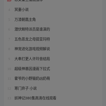
冥妻小说
4
万渣朝凰主角
5
潜伏鲍特派员是谁演的
6
五色恶龙之母提亚玛特
7
神宠进化游戏视频解说
8
大奉打更人许玲音结局
9
超级神基因漫画下拉式
10
霍爷的小野猫奶凶奶萌
11
寒门弃子 小说
12
妖神记380集高清在线观看
13