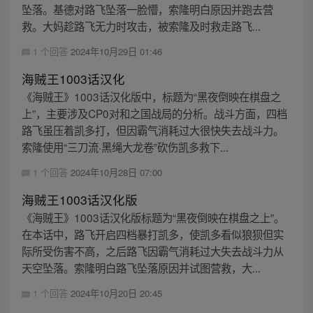
坠落。基德对路飞坠落一脸懵，索隆明白原因并跑去营
救。大妈趁路飞无力时攻击，被索隆及时救走路飞...
1 个回答
2024年10月29日 01:46
海贼王1003话汉化
《海贼王》1003话汉化版中，标题为“黑夜倒映在棋盘之
上”，主要涉及CP0对和之国战局的分析。战斗方面，四档
路飞虽压着凯多打，但因霸气消耗过大很快失去战斗力。
索隆使用“三刀流·黑绳大龙卷”砍伤凯多救下...
1 个回答
2024年10月28日 07:00
海贼王1003话汉化版
《海贼王》1003话汉化版标题为“黑夜倒映在棋盘之上”。
在本话中，路飞开启四档暴打凯多，使凯多看似狼狈但实
际所受伤害不高，之后路飞因霸气消耗过大失去战斗力从
天空坠落。索隆明白路飞坠落原因并试图营救，大...
1 个回答
2024年10月20日 20:45