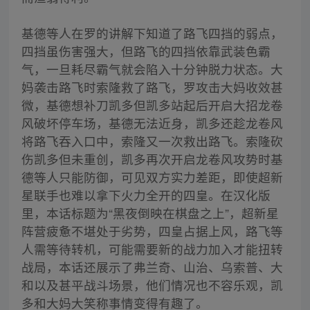
基德等人在罗的讲解下知道了路飞四挡的弱点，
四挡虽伤害强大，但路飞的四挡依靠武装色霸
气，一旦耗尽霸气就会陷入十分钟脱力状态。大
妈袭击路飞时索隆救了路飞，罗攻击大妈收效甚
微，基德想补刀凯多但凯多站起后开启大招龙卷
风破坏停车场，基德无法近身，凯多还趁龙卷风
将路飞吞入口中，索隆又一次救出路飞。索隆砍
伤凯多但未重创，凯多再次开启龙卷风攻势时基
德等人只能防御，可见双方实力差距，即使超新
星联手也难以拿下火力全开的四皇。在汉化版
里，本话标题为“黑夜倒映在棋盘之上”，超新星
阵营疲惫不堪处于劣势，四皇占据上风，路飞等
人需等待转机，可能需要新的战力加入才能扭转
战局，本话还展示了弗兰奇、山治、乌索普、大
和以及甚平战斗场景，他们情况也不容乐观，凯
多和大妈大笑称事情变得有趣了。