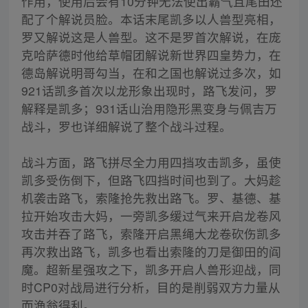
作用，使用后会有10分钟无法使出霸气且尾田还
配了个解说员脸。本话末尾凯多以人兽型亮相，
罗又解说这是人兽型。这不是罗首次解说，在庞
克哈萨德时他给草帽团解说新世界四皇势力，在
德岛解说明哥勾当，在和之国也解说过多次，如
921话凯多首次以龙形象出现时，路飞发问，罗
解释是凯多；931话山治用隐形黑变身与佩吉万
战斗，罗也详细解说了整个战斗过程。
战斗方面，路飞拼尽全力用四挡攻击凯多，虽使
凯多受伤倒下，但路飞四挡时间也到了。大妈趁
机袭击路飞，索隆抢先救出路飞。罗、基德、基
拉开始攻击大妈，一旁凯多缓过气来开启龙卷风
攻击并吞了路飞，索隆开启黑绳大龙卷砍伤凯多
再次救出路飞，凯多也看出索隆的刀是御田的阎
魔。超新星强攻之下，凯多开启人兽形迎战，同
时CP0对战局进行分析，目的是削弱双方力量从
而渔翁得利。