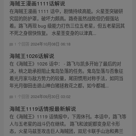
海贼王漫画1111话解说
在海贼王漫画 1111 话中，剧情持续高能。火星圣突破研
究层的防护罩，破坏力颇高。路奇虽然战败但仍倔强站
着。路飞再现 bug 级能力打伤三位五老星，但五老星因其
不死之身很快恢复。 水星圣变身的以津真...
1 个回答
2024年10月08日 06:18
海贼王1026话解说
在《海贼王》1026 话中： - 路飞与凯多开始了最后的对
决，桃之助承担阻止鬼岛坠落的任务。鬼岛坠落与否象征
着光月家与敌方势力的较量，尾田惯用对称手法，如同当
年光月御田击退山神白猪拯救花之都，如今都城...
1 个回答
2024年09月30日 03:02
海贼王1119话情报最新解说
在《海贼王》1119 话情报中，下周休刊。本话中，路飞等
人与五老星的战斗仍在继续。 路飞和波妮都变身尼卡形
态，火星马兹圣攻击巨人海贼团，双尼卡联手山治和弗兰