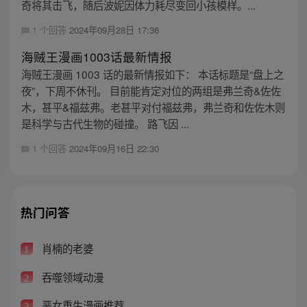
奇将其击飞，随后波妮因体力耗尽变回小孩模样。...
1 个回答
2024年09月28日 17:36
海贼王漫画1003话最新情报
海贼王漫画 1003 话的最新情报如下： 本话标题是“盘上之
夜”，下周不休刊。 目前能肯定对位的两组是弗兰奇&佐佐
木，甚平&福兹弗。老甚平对付福兹弗，弗兰奇和佐佐木则
是科学与古代生物的碰撞。 路飞因 ...
1 个回答
2024年09月16日 22:30
热门问答
肖楠的老婆
1
吞噬领域动漫
2
恶女重生漫画推荐
3