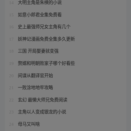
大明主角是朱樉的小说
14
如意小郎君全集免费看
15
史上最强师兄女主角有几个
16
妖神记漫画免费全集多久更新
17
三国 开局娶妻就变强
18
赘婿和明朝败家子哪个好看些
19
间谍从翻译官开始
20
一败涂地地牢攻略
21
玄幻 最懒大师兄免费阅读
22
主角以人变成银龙的小说
23
母马又叫啥
24