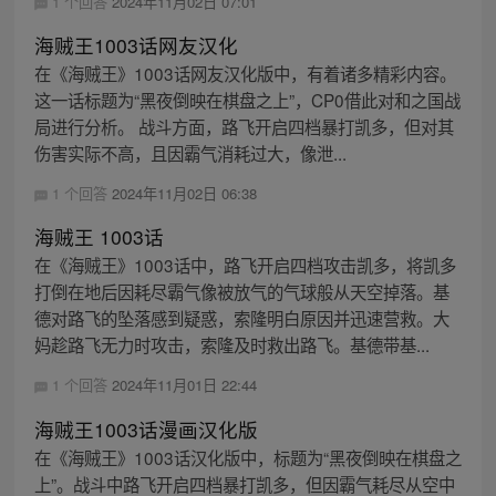
1 个回答
2024年11月02日 07:01
海贼王1003话网友汉化
在《海贼王》1003话网友汉化版中，有着诸多精彩内容。
这一话标题为“黑夜倒映在棋盘之上”，CP0借此对和之国战
局进行分析。 战斗方面，路飞开启四档暴打凯多，但对其
伤害实际不高，且因霸气消耗过大，像泄...
1 个回答
2024年11月02日 06:38
海贼王 1003话
在《海贼王》1003话中，路飞开启四档攻击凯多，将凯多
打倒在地后因耗尽霸气像被放气的气球般从天空掉落。基
德对路飞的坠落感到疑惑，索隆明白原因并迅速营救。大
妈趁路飞无力时攻击，索隆及时救出路飞。基德带基...
1 个回答
2024年11月01日 22:44
海贼王1003话漫画汉化版
在《海贼王》1003话汉化版中，标题为“黑夜倒映在棋盘之
上”。战斗中路飞开启四档暴打凯多，但因霸气耗尽从空中