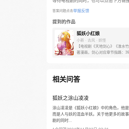
等待电视剧的同时，也可以点击下方链
举报反馈
答案问题点击
提到的作品
狐妖小红娘
小新 · 古风 · 妖怪
【电视剧《天地剑心》《淮水竹
著漫画，剑心对应章节指路：39-
水对应章节指路272-301】 迷
妖，正太道士没节操。自古人妖
恋，千载孽缘一线牵。（每周周
新。）
相关问答
狐妖之涂山凌凌
涂山凌凌是《狐妖小红娘》中的角色，他是
而是人与妖的混血半妖。关于他更多的故事
剧的同时...