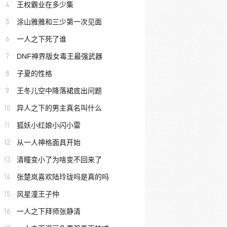
4
王权霸业在多少集
5
涂山雅雅和三少第一次见面
6
一人之下死了谁
7
DNF神界版女毒王最强武器
8
子夏的性格
9
王冬儿空中降落裙底出问题
10
异人之下的男主真名叫什么
11
狐妖小红娘小闪小雷
12
从一人神格面具开始
13
清瞳变小了为啥变不回来了
14
张楚岚喜欢陆玲珑吗是真的吗
15
风星潼王子仲
16
一人之下拜师张静清