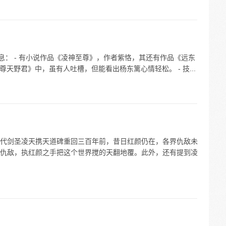
息： - 有小说作品《凌神至尊》，作者紫恪，其还有作品《远东
尊天野君》中，虽有人吐槽，但能看出杨东篱心情轻松。 - 技...
代剑圣凌天携天道碑重回三百年前，昔日红颜仍在，各界仇敌未
仇敌，执红颜之手把这个世界搅的天翻地覆。此外，还有提到凌