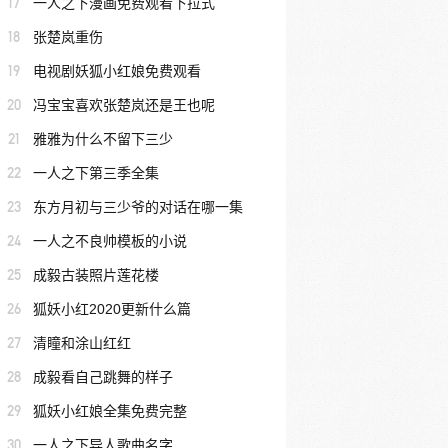
17
一人之下漫画免费观看下拉式
18
张楚岚重伤
19
电视剧妖狐小红娘免费观看
20
冯宝宝喜欢张楚岚还是王也呢
21
雅雅为什么不留下三少
22
一人之下第三季全集
23
东方月初与三少爷的对话在哪一集
24
一人之不良帅模板的小说
25
成毅古装照片莲花楼
26
狐妖小红2020更新什么篇
27
清瞳和涂山红红
28
成毅看自己跳舞的样子
29
狐妖小红娘全集免费完整
30
一人之下异人歌曲名字