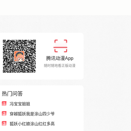
腾讯动漫App
随时随地看正版动漫
热门问答
1
冯宝宝姐姐
2
穿越狐妖我是涂山四少爷
3
狐妖小红娘涂山红红多高