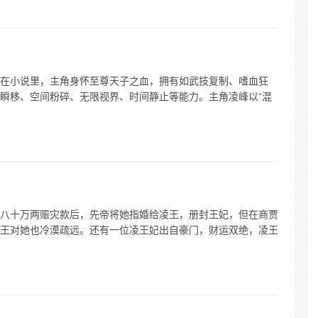
在小说里，主角身怀至尊天子之血，拥有如武技复制、嗜血狂
瞬移、空间粉碎、无限视界、时间静止等能力。主角凌峰以“混
八十万两赈灾款后，先帝将她指婚给凌王，册封王妃，但在商贾
王对她也冷漠疏远。还有一位凌王妃出自豪门，财运双绝，凌王