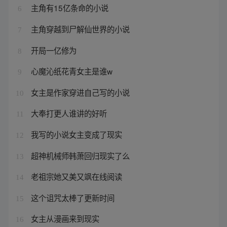
主角有15亿条命的小说
6
主角穿越到尸解仙世界的小说
7
开局一亿修为
8
心魔沁纸花青女主是谁w
9
女主是作家穿进自己写的小说
10
大奉打更人谁讲的好听
11
我写的小说女主变成了现实
12
超神机械师韩萧回归现实了么
13
老祖宗她又美又飒在线阅读
14
这个诅咒太棒了更新时间
15
女主从漫画来到现实
16