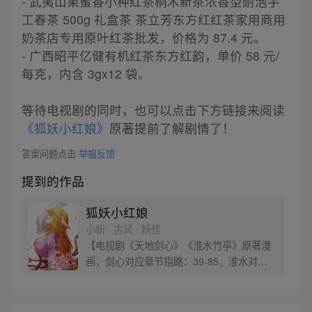
- 武夷山果蜜香小种红茶桐木新茶浓香型耐泡手
工春茶 500g 礼盒茶 茶立芳东方红红茶家用商用
奶茶店专用原叶红茶批发，价格为 87.4 元。
- 广西昭平亿健有机红茶东方红韵，单价 58 元/
每克，内含 3gx12 袋。
等待电视剧的同时，也可以点击下方链接来阅读
《狐妖小红娘》
原著提前了解剧情了！
答案问题点击
举报反馈
提到的作品
狐妖小红娘
小新 · 古风 · 妖怪
【电视剧《天地剑心》《淮水竹亭》原著漫
画，剑心对应章节指路：39-85，淮水对应
章节指路272-301】 迷糊萝莉小狐妖，正太
道士没节操。自古人妖生死恋，千载孽缘一
线牵。（每周周四更新。）