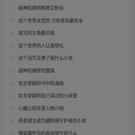
超神机械师韩萧艾默丝
17
这个世界太危险 只有音乐最安全
18
我写的主角要杀我
19
这个世界的人让我想吐
20
这个诅咒太棒了是什么小说
21
超神机械师完整版
22
女主穿越到书中的漫画
23
女主穿越到自己读过的小说里
24
心魔沁纸花青人物介绍
25
恭喜宿主成为藏经阁守护者的小说
26
褚采薇怀孕的具体情节是什么
27