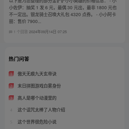
以下是为您整理的部分金铲铲小小英雄的价格信息： - 小
小佐伊：抽奖 1 发 6 元，最偶 30 元出，最非 1800 元也
不一定出。银龙骑士召唤大礼包 4320 点券。 - 小小阿卡
丽：售价 7900...
1 个回答
2024年09月14日 07:25
热门问答
傲天无痕九天玄帝诀
1
末日拼图游戏白雾身份
2
高人是哪个动漫里的
3
这个诅咒太棒了人物介绍
4
这个世界很危险小说
5