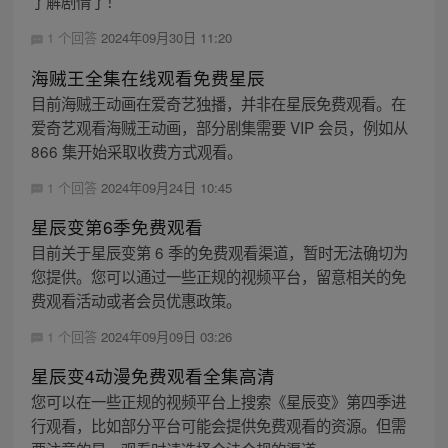
了解剧情了！
1 个回答
2024年09月30日 11:20
海贼王全集在线观看免费星辰
目前海贼王动画在爱奇艺独播，并非在星辰免费观看。在
爱奇艺观看海贼王动画，部分剧集需要 VIP 会员，例如从
866 集开始采取收费方式观看。
1 个回答
2024年09月24日 10:45
星辰变第6季免费观看
目前关于星辰变第 6 季的免费观看渠道，暂时无法确切为
您提供。您可以通过一些正规的视频平台，留意相关的免
费观看活动或者会员优惠政策。
1 个回答
2024年09月09日 03:26
星辰变4动漫免费观看全集高清
您可以在一些正规的视频平台上搜索《星辰变》第四季进
行观看，比如部分平台可能会提供免费观看的资源。但需