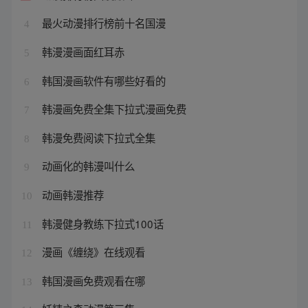
最火动漫排行榜前十名国漫
4
韩漫漫画面红耳赤
5
韩国漫画软件有哪些好看的
6
韩漫画免费全集下拉式漫画免费
7
韩漫免费阅读下拉式全集
8
动画化的韩漫叫什么
9
动画韩漫推荐
10
韩漫健身教练下拉式100话
11
漫画《缠绕》在线观看
12
韩国漫画免费观看在哪
13