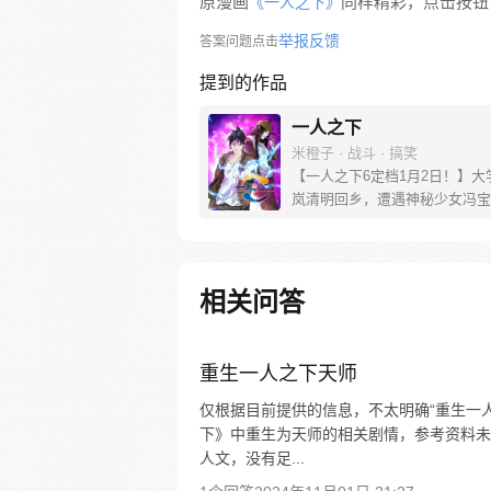
原漫画
同样精彩，点击按钮下
《一人之下》
举报反馈
答案问题点击
提到的作品
一人之下
米橙子 · 战斗 · 搞笑
【一人之下6定档1月2日！】大
岚清明回乡，遭遇神秘少女冯宝
未谋面的冯宝宝却对张楚岚异常
并将其带去自己打工的快递公司
帮冯宝宝寻找她的身世，也为了
己与爷爷身上的秘密，张楚岚的
相关问答
彻底颠覆，与冯宝宝一同踏上“异
旅。
重生一人之下天师
仅根据目前提供的信息，不太明确“重生一
下》中重生为天师的相关剧情，参考资料未
人文，没有足...