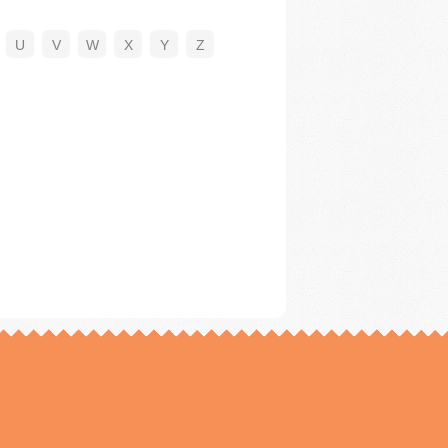
U
V
W
X
Y
Z