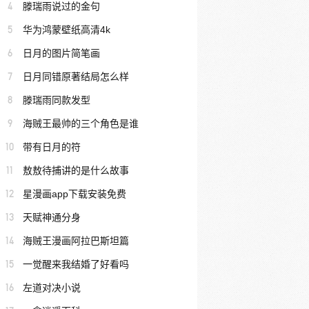
4
滕瑞雨说过的金句
5
华为鸿蒙壁纸高清4k
6
日月的图片简笔画
7
日月同错原著结局怎么样
8
滕瑞雨同款发型
9
海贼王最帅的三个角色是谁
10
带有日月的符
11
敖敖待捕讲的是什么故事
12
星漫画app下载安装免费
13
天赋神通分身
14
海贼王漫画阿拉巴斯坦篇
15
一觉醒来我结婚了好看吗
16
左道对决小说