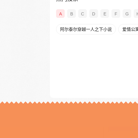
A
B
C
D
E
F
G
阿尔泰尔穿越一人之下小说
爱情公