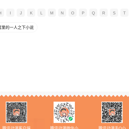
H
I
J
K
L
M
N
O
P
Q
R
S
T
寓里的一人之下小说
腾讯动漫客户端
腾讯动漫微信小
腾讯动漫手Q小