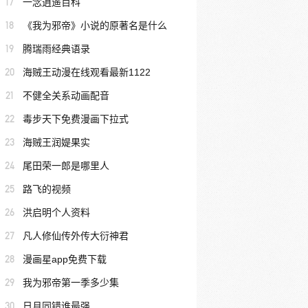
17
一念逍遥百科
18
《我为邪帝》小说的原著名是什么
19
腾瑞雨经典语录
20
海贼王动漫在线观看最新1122
21
不健全关系动画配音
22
毒步天下免费漫画下拉式
23
海贼王润媞果实
24
尾田荣一郎是哪里人
25
路飞的视频
26
洪启明个人资料
27
凡人修仙传外传大衍神君
28
漫画星app免费下载
29
我为邪帝第一季多少集
30
日月同错谁最强