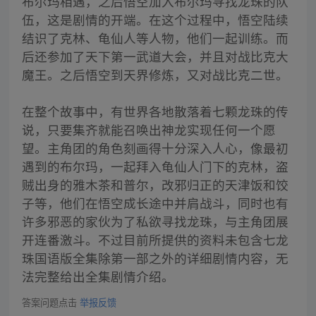
布尔玛相遇，之后悟空加入布尔玛寻找龙珠的队
伍，这是剧情的开端。在这个过程中，悟空陆续
结识了克林、龟仙人等人物，他们一起训练。而
后还参加了天下第一武道大会，并且对战比克大
魔王。之后悟空到天界修炼，又对战比克二世。
在整个故事中，有世界各地散落着七颗龙珠的传
说，只要集齐就能召唤出神龙实现任何一个愿
望。主角团的角色刻画得十分深入人心，像最初
遇到的布尔玛，一起拜入龟仙人门下的克林，盗
贼出身的雅木茶和普尔，改邪归正的天津饭和饺
子等，他们在悟空成长途中并肩战斗，同时也有
许多邪恶的家伙为了私欲寻找龙珠，与主角团展
开连番激斗。不过目前所提供的资料未包含七龙
珠国语版全集除第一部之外的详细剧情内容，无
法完整给出全集剧情介绍。
答案问题点击
举报反馈