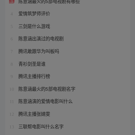
陈意涵最火的5部电视剧有哪些
3
爱情筑梦师评价
4
三剑是什么游戏
5
陈意涵出演过的电视剧
6
腾讯敢跟华为叫板吗
7
青衫剑圣是谁
8
腾讯主播排行榜
9
陈意涵最火的5部电视剧名字
10
陈意涵演的爱情电影叫什么
11
腾讯主播张婧雯
12
三联帮电影叫什么名字
13