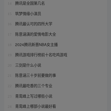
腾讯是全国第几名
14
筑梦情缘小演员
15
腾讯最认可的四所大学
16
陈意涵演的爱情电影大全
17
2024腾讯新晋NBA女主播
18
腾讯游戏排行榜前十名吃鸡游戏
19
三剑是什么小说
20
陈意涵三十岁前要做的事
21
腾讯最吃香的三个专业
22
青鸾峰上写过哪些小说
23
青鸾峰上哪部小说最好看
24